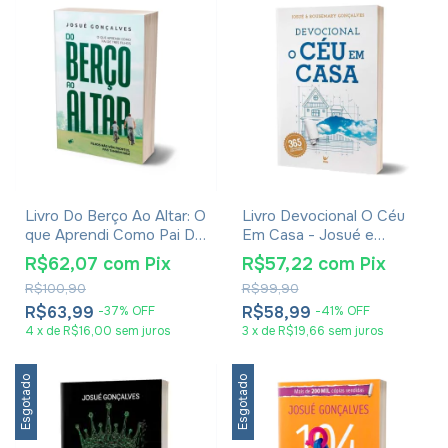
Livro Do Berço Ao Altar: O
Livro Devocional O Céu
que Aprendi Como Pai De
Em Casa - Josué e
Três Filhos! - Josué
Rousemary Gonçalves
R$62,07
com
Pix
R$57,22
com
Pix
Gonçalves
R$100,90
R$99,90
R$63,99
R$58,99
-
37
%
OFF
-
41
%
OFF
4
x
de
R$16,00
sem juros
3
x
de
R$19,66
sem juros
Esgotado
Esgotado