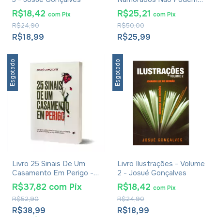
Cometer - Josué
R$18,42
R$25,21
com
Pix
com
Pix
Gonçalves
R$24,90
R$50,00
R$18,99
R$25,99
Esgotado
Esgotado
Livro 25 Sinais De Um
Livro Ilustrações - Volume
Casamento Em Perigo -
2 - Josué Gonçalves
Josué Gonçalves
R$37,82
com
Pix
R$18,42
com
Pix
R$52,90
R$24,90
R$38,99
R$18,99