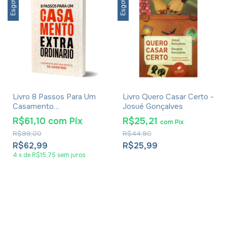
Esgotado
Esgotado
Livro 8 Passos Para Um
Livro Quero Casar Certo -
Casamento
Josué Gonçalves
Extraordinário - Josué
R$61,10
com
Pix
R$25,21
com
Pix
Gonçalves
R$99,00
R$44,90
R$62,99
R$25,99
4
x
de
R$15,75
sem juros