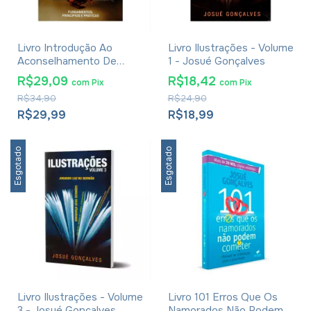
Livro Introdução Ao
Livro Ilustrações - Volume
Aconselhamento De
1 - Josué Gonçalves
Casais - Josué Gonçalves
R$29,09
R$18,42
com
Pix
com
Pix
R$34,90
R$24,90
R$29,99
R$18,99
Esgotado
Esgotado
Livro Ilustrações - Volume
Livro 101 Erros Que Os
3 - Josué Gonçalves
Namorados Não Podem