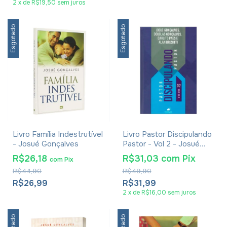
2
x
de
R$19,50
sem juros
Esgotado
Esgotado
Livro Família Indestrutível
Livro Pastor Discipulando
- Josué Gonçalves
Pastor - Vol 2 - Josué
Gonçalves
R$26,18
R$31,03
com
Pix
com
Pix
R$44,90
R$49,90
R$26,99
R$31,99
2
x
de
R$16,00
sem juros