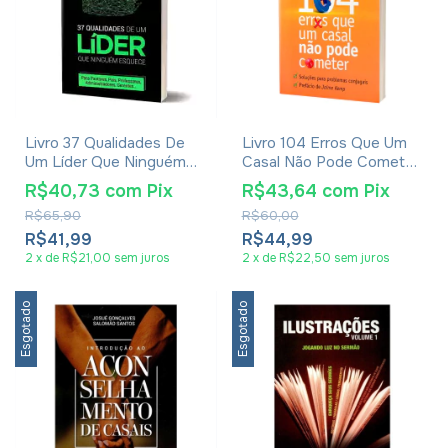
Livro 37 Qualidades De
Livro 104 Erros Que Um
Um Líder Que Ninguém
Casal Não Pode Cometer
Esquece - Josué
- Josué Gonçalves
R$40,73
com
Pix
R$43,64
com
Pix
Gonçalves
R$65,90
R$60,00
R$41,99
R$44,99
2
x
de
R$21,00
sem juros
2
x
de
R$22,50
sem juros
Esgotado
Esgotado