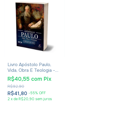
Livro Apóstolo Paulo,
Vida, Obra E Teologia -
Jürgen Becker
R$40,55
com
Pix
R$92,90
R$41,80
-
55
%
OFF
2
x
de
R$20,90
sem juros