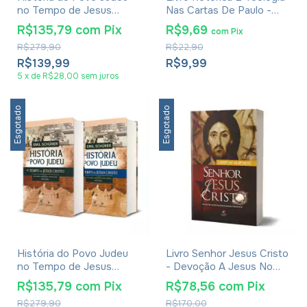
no Tempo de Jesus
Nas Cartas De Paulo -
Cristo - Emil Schürer -
Adenilton Tavares De
R$135,79
com
Pix
R$9,69
com
Pix
Coleção Vol. 1 e 2
Aguiar
R$279,90
R$22,90
R$139,99
R$9,99
5
x
de
R$28,00
sem juros
Esgotado
Esgotado
História do Povo Judeu
Livro Senhor Jesus Cristo
no Tempo de Jesus
- Devoção A Jesus No
Cristo - Emil Schürer -
Cristianismo Primitivo -
R$135,79
com
Pix
R$78,56
com
Pix
Coleção Vol. 3 e 4
Larry W. Hurtado
R$279,90
R$170,00