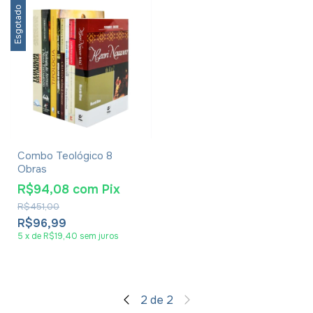
Esgotado
Combo Teológico 8
Obras
R$94,08
com
Pix
R$451,00
R$96,99
5
x
de
R$19,40
sem juros
2
de
2