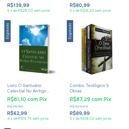
R$139,99
R$80,99
5
x
de
R$28,00
sem juros
5
x
de
R$16,20
sem juros
Esgotado
Esgotado
Livro O Santuário
Combo Teológico 5
Celestial No Antigo
Obras
Testamento - Elias Brasil
R$61,10
com
Pix
R$87,29
com
Pix
De Souza
R$76,90
R$324,00
R$62,99
R$89,99
4
x
de
R$15,75
sem juros
5
x
de
R$18,00
sem juros