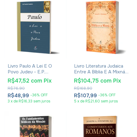
Livro Paulo A Lei E O
Livro Literatura Judaica
Povo Judeu - E.P.
Entre A Bíblia E A Mixná -
Sanders
George W. E. Nickelsburg
R$47,52
com
Pix
R$104,75
com
Pix
R$76,90
R$168,90
R$48,99
R$107,99
-
36
%
OFF
-
36
%
OFF
3
x
de
R$16,33
sem juros
5
x
de
R$21,60
sem juros