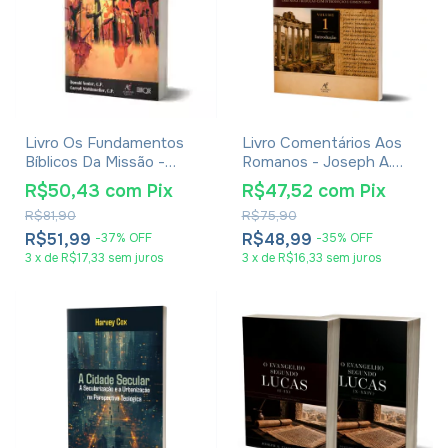
Livro Os Fundamentos
Livro Comentários Aos
Bíblicos Da Missão -
Romanos - Joseph A.
Donald Senior e Carroll
Fitzmyer
R$50,43
com
Pix
R$47,52
com
Pix
Stuhlmueller, C. P.
R$81,90
R$75,90
R$51,99
R$48,99
-
37
%
OFF
-
35
%
OFF
3
x
de
R$17,33
sem juros
3
x
de
R$16,33
sem juros