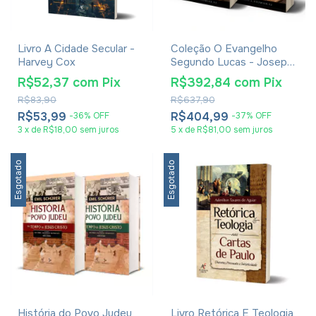
Livro A Cidade Secular -
Coleção O Evangelho
Harvey Cox
Segundo Lucas - Joseph
A. Fitzmyer
R$52,37
com
Pix
R$392,84
com
Pix
R$83,90
R$637,90
R$53,99
R$404,99
-
36
%
OFF
-
37
%
OFF
3
x
de
R$18,00
sem juros
5
x
de
R$81,00
sem juros
Esgotado
Esgotado
História do Povo Judeu
Livro Retórica E Teologia