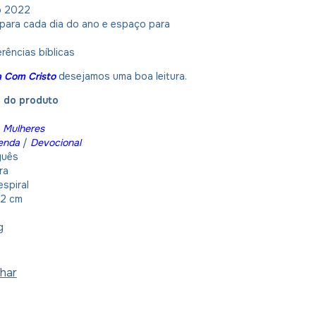
o 2022
 para cada dia do ano e espaço para
erências bíblicas
ia Com Cristo
desejamos uma boa leitura.
o do produto
Mulheres
enda
/
Devocional
guês
ra
espiral
22 cm
g
har