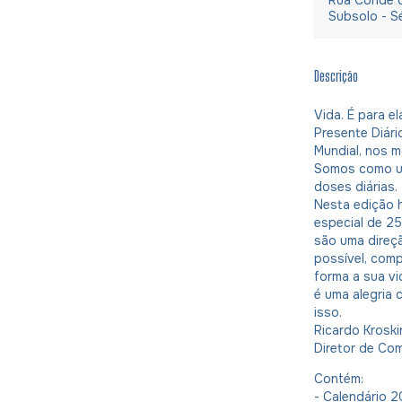
Subsolo - S
Descrição
Vida. É para e
Presente Diári
Mundial, nos m
Somos como um
doses diárias.
Nesta edição h
especial de 25
são uma direçã
possível, comp
forma a sua vi
é uma alegria
isso.
Ricardo Krosk
Diretor de Co
Contém:
- Calendário 