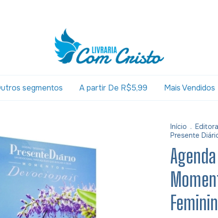
utros segmentos
A partir De R$5,99
Mais Vendidos
Início
.
Editor
Presente Diár
Agenda 
Moment
Femini