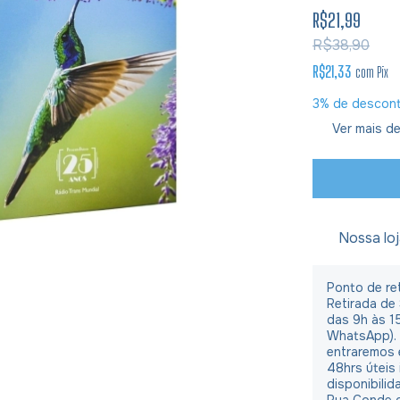
R$21,99
R$38,90
R$21,33
com
Pix
3% de descon
Ver mais de
Nossa lo
Ponto de ret
Retirada de
das 9h às 1
WhatsApp).
entraremos 
48hrs úteis
disponibilid
Rua Conde d