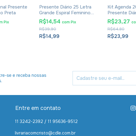
onal Presente
Presente Diário 25 Letra
Kit Agenda 2
xo Preta
Grande Espiral Feminino
Presente Diá
Ano 2022
de Bolso Faro
R$14,54
R$23,27
om
Pix
com
Pix
c
R$39,90
R$64,80
R$14,99
R$23,99
re-se e receba nossas
s.
Entre em contato
11 3242-2392 / 11 95636-9512
livrariacomcristo@cdle.com.br