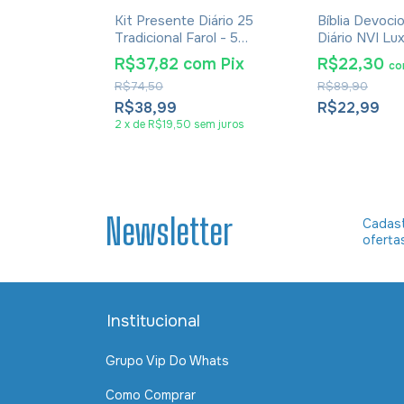
 Presente
Kit Presente Diário 25
Bíblia Devoci
mentos
Tradicional Farol - 5
Diário NVI Lu
amília
Unidades
R$37,82
com
Pix
R$22,30
m
Pix
c
R$74,50
R$89,90
R$38,99
R$22,99
2
x
de
R$19,50
sem juros
Newsletter
Cadast
oferta
Institucional
Grupo Vip Do Whats
Como Comprar