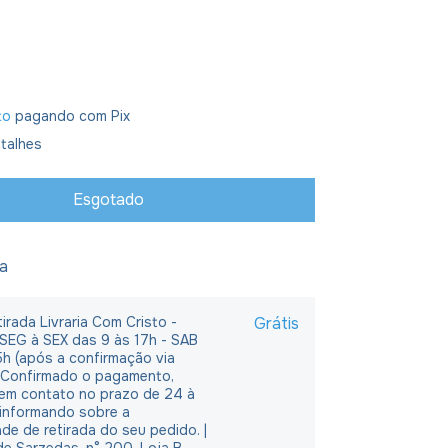
to
pagando com Pix
talhes
ja
irada Livraria Com Cristo -
Grátis
 SEG à SEX das 9 às 17h - SAB
5h (após a confirmação via
 Confirmado o pagamento,
em contato no prazo de 24 à
 informando sobre a
ade de retirada do seu pedido. |
e Sarzedas, n° 200, Loja B,