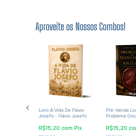
Aproveite os Nossos Combos!
ção E A
Livro A Vida De Flávio
Pré-Venda Liv
cações Da
Josefo - Flávio Josefo
Problema Dos
rna Para A
E Soluções- 
tã - James K.
Cesareia
m
Pix
R$15,20
com
Pix
R$15,20
c