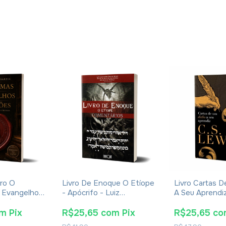
ro O
Livro De Enoque O Etíope
Livro Cartas 
 Evangelhos
- Apócrifo - Luiz
A Seu Aprendiz 
Eusébio De
Alexandre Solano Rossi
Lewis - Broch
om
Pix
R$25,65
com
Pix
R$25,65
co