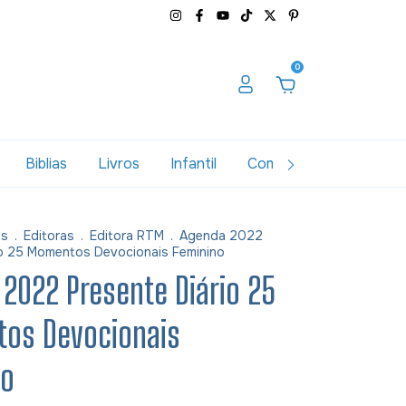
0
Biblias
Livros
Infantil
Combos
Variados
as
.
Editoras
.
Editora RTM
.
Agenda 2022
io 25 Momentos Devocionais Feminino
2022 Presente Diário 25
os Devocionais
no