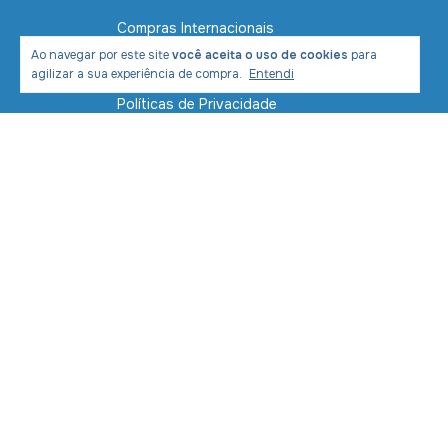
Compras Internacionais
Ao navegar por este site
você aceita o uso de cookies
para
Contato
agilizar a sua experiência de compra.
Entendi
Políticas de Privacidade
Política de Envio e Entrega
Formas de Pagamento
Segurança
Devolução de mercadoria
Meios de pagamento