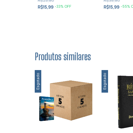
R$23,90
R$35,90
OFF
-
33
% OFF
-
55
% 
R$15,99
R$15,99
Produtos similares
Esgotado
Esgotado