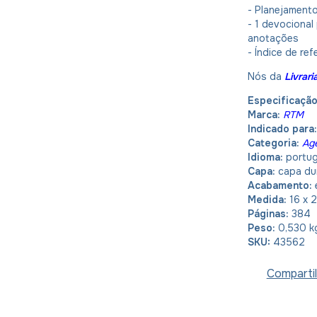
- Planejament
- 1 devocional
anotações
- Índice de ref
Nós da
Livrar
Especificaçã
Marca:
RTM
Indicado para:
Categoria:
Ag
Idioma:
portu
Capa:
capa du
Acabamento:
Medida:
16 x 
Páginas:
384
Peso:
0,530 k
SKU:
43562
Compartil