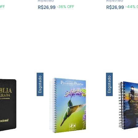
R$41,90
R$47,90
OFF
-
36
% OFF
-
44
% 
R$26,99
R$26,99
Esgotado
Esgotado