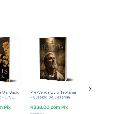
De Um Diabo
Pré-Venda Livro Teofania
Pré-Venda Liv
- C. S.
- Eusébio De Cesareia
De Aquino: Sua 
ura
Obra E Sua Épo
Eudaldo Formen
m
Pix
R$38,00
com
Pix
R$115,90
co