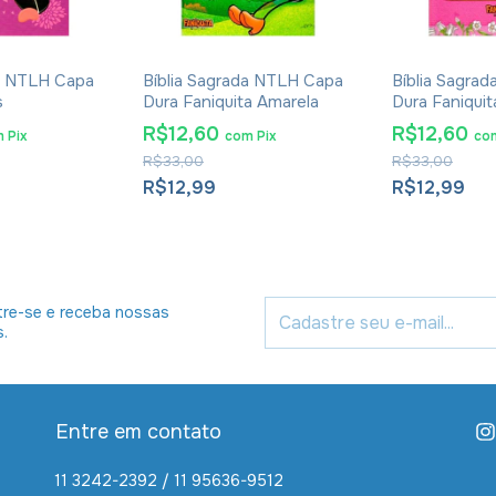
da NTLH Capa
Bíblia Sagrada NTLH Capa
Bíblia Sagra
s
Dura Faniquita Amarela
Dura Faniqui
R$12,60
R$12,60
m
Pix
com
Pix
co
R$33,00
R$33,00
R$12,99
R$12,99
re-se e receba nossas
s.
Entre em contato
11 3242-2392 / 11 95636-9512