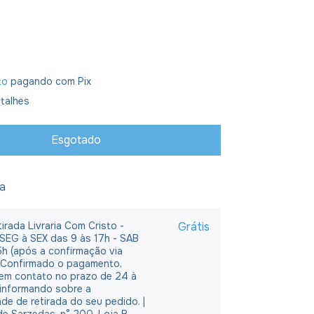
to
pagando com Pix
talhes
ja
irada Livraria Com Cristo -
Grátis
 SEG à SEX das 9 às 17h - SAB
5h (após a confirmação via
 Confirmado o pagamento,
em contato no prazo de 24 à
 informando sobre a
ade de retirada do seu pedido. |
e Sarzedas, n° 200, Loja B,