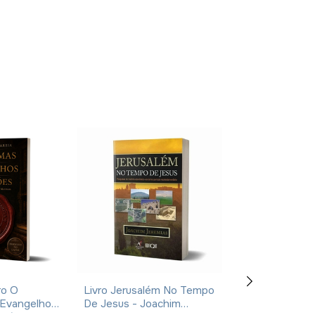
ro O
Livro Jerusalém No Tempo
Livro Manual De
 Evangelhos
De Jesus - Joachim
Costumes E Tr