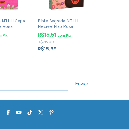
da NTLH Capa
Bíblia Sagrada NTLH
Bíblia Sagra
ta Rosa
Flexível Flau Rosa
Flexível Flau
R$15,51
R$15,51
m
Pix
com
Pix
co
R$26,00
R$26,00
R$15,99
R$15,99