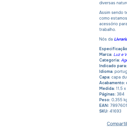
diversas natur
Assim sendo te
como estamos 
acessório para
trabalho.
Nós da
Livrar
Especificaçã
Marca:
Luz e V
Categoria:
Ag
Indicado para:
Idioma:
portu
Capa:
capa du
Acabamento:
Medida:
11,5 x
Páginas:
384
Peso:
0,355 k
EAN:
789760
SKU:
41693
Compartil