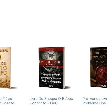
e Flávio
Livro De Enoque O Etíope
Pré-Venda Liv
io Josefo
- Apócrifo - Luiz
Problema Dos