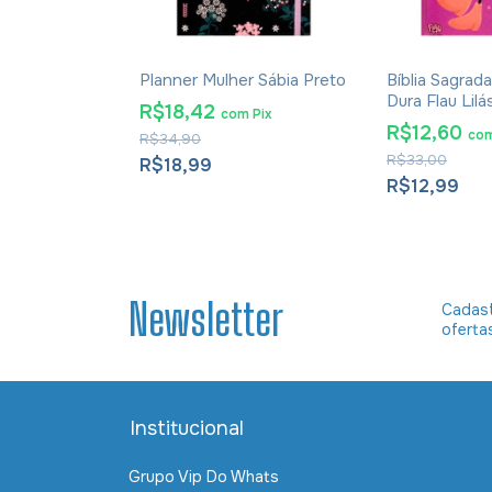
r Sábia
Planner Mulher Sábia Preto
Bíblia Sagra
Dura Flau Lilá
R$18,42
com
Pix
R$12,60
m
Pix
co
R$34,90
R$33,00
R$18,99
R$12,99
Newsletter
Cadast
oferta
Institucional
Grupo Vip Do Whats