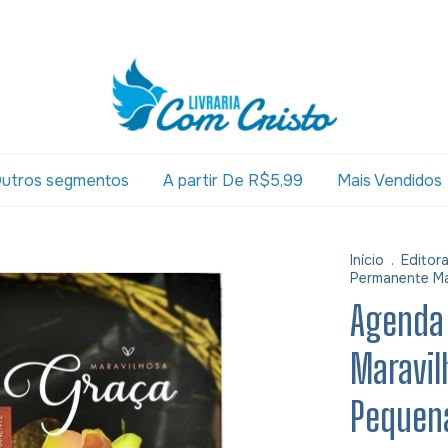
utros segmentos
A partir De R$5,99
Mais Vendidos
Início
.
Editor
Permanente Ma
Agenda
Maravil
Pequen