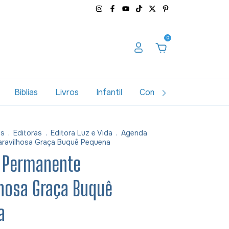
0
Biblias
Livros
Infantil
Combos
Variados
as
.
Editoras
.
Editora Luz e Vida
.
Agenda
ravilhosa Graça Buquê Pequena
 Permanente
hosa Graça Buquê
a