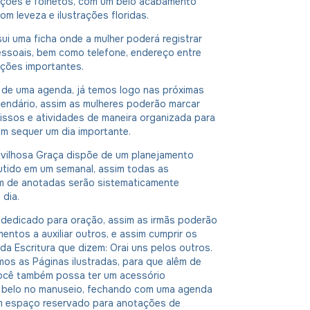
ções e folhetos, com um belo acabamento
m leveza e ilustrações floridas.
i uma ficha onde a mulher poderá registrar
ssoais, bem como telefone, endereço entre
ações importantes.
 de uma agenda, já temos logo nas próximas
lendário, assim as mulheres poderão marcar
ssos e atividades de maneira organizada para
m sequer um dia importante.
vilhosa Graça dispõe de um planejamento
utido em um semanal, assim todas as
êm de anotadas serão sistematicamente
 dia.
dedicado para oração, assim as irmãs poderão
mentos a auxiliar outros, e assim cumprir os
 Escritura que dizem: Orai uns pelos outros.
mos as Páginas ilustradas, para que alêm de
cê também possa ter um acessório
 belo no manuseio, fechando com uma agenda
um espaço reservado para anotações de