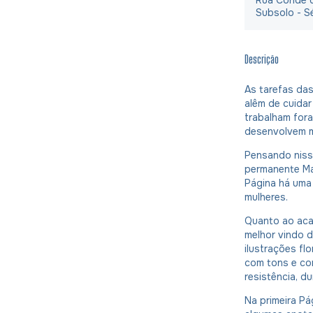
Subsolo - S
Descrição
As tarefas das
alêm de cuidar
trabalham fora
desenvolvem mi
Pensando nisso
permanente Ma
Página há uma 
mulheres.
Quanto ao aca
melhor vindo 
ilustrações flo
com tons e cor
resistência, du
Na primeira P