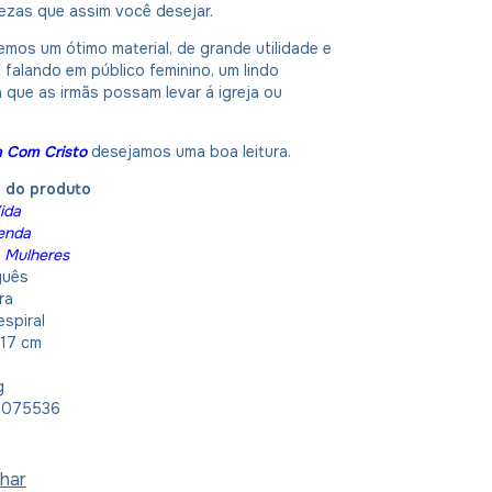
ezas que assim você desejar.
mos um ótimo material, de grande utilidade e
falando em público feminino, um lindo
 que as irmãs possam levar á igreja ou
ia Com Cristo
desejamos uma boa leitura.
o do produto
ida
enda
Mulheres
guês
ra
espiral
 17 cm
g
1075536
har