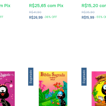
Alexandre Solano Rossi
E Soluções- E
Cesareia
om
Pix
R$25,65
com
Pix
R$15,20
co
R$41,90
R$35,90
FF
-
36
% OFF
-
55
% O
R$26,99
R$15,99
Esgotado
Esgotado