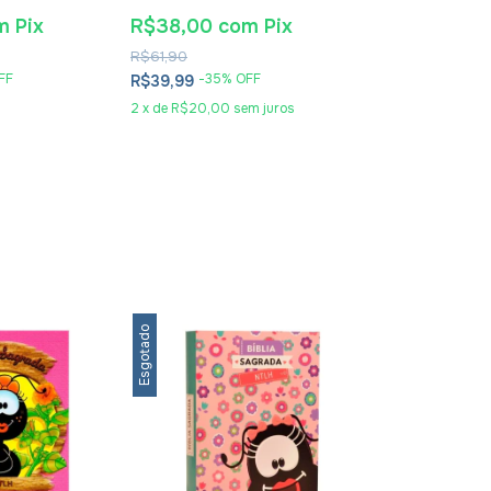
usébio De
Jeremias - Impressão
Dos Tempos Bíb
2024
Leonardo Andr
m
Pix
R$38,00
com
Pix
R$30,40
co
R$61,90
R$49,90
FF
-
35
% OFF
-
36
% O
R$39,99
R$31,99
2
x
de
R$20,00
sem juros
2
x
de
R$16,00
se
Esgotado
Esgotado