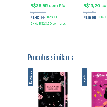
hura
Dyrness
om
Pix
R$38,95
com
Pix
R$15,20
c
R$226,90
R$23,90
 OFF
-
82
% OFF
-
33
% O
R$40,99
R$15,99
2
x
de
R$20,50
sem juros
Produtos similares
Esgotado
Esgotado