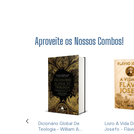
Aproveite os Nossos Combos!
 De Um Diabo
Dicionário Global De
Livro A Vida D
z - C. S.
Teologia - William A.
Josefo - Fláv