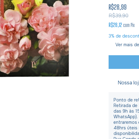
R$28,99
R$39,90
R$28,12
com
Pix
3% de descon
Ver mais de
Nossa lo
Ponto de ret
Retirada de
das 9h às 1
WhatsApp).
entraremos 
48hrs úteis
disponibilid
Rua Conde d