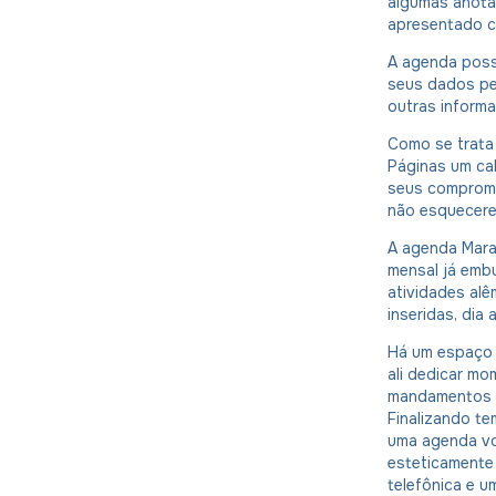
algumas anota
apresentado co
A agenda possu
seus dados pe
outras inform
Como se trata
Páginas um ca
seus compromi
não esquecere
A agenda Mara
mensal já emb
atividades al
inseridas, dia a
Há um espaço 
ali dedicar mo
mandamentos da
Finalizando te
uma agenda vo
esteticamente
telefônica e 