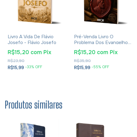
Livro A Vida De Flávio
Pré-Venda Livro O
Josefo - Flávio Josefo
Problema Dos Evangelhos
E Soluções- Eusébio De
R$15,20
com
Pix
R$15,20
com
Pix
Cesareia
R$23,90
R$35,90
-
33
% OFF
-
55
% OFF
R$15,99
R$15,99
Produtos similares