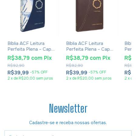
Bíblia ACF Leitura
Bíblia ACF Leitura
Bíbli
Perfeita Plena – Capa
Perfeita Plena – Capa
Perfe
Luxo Azul Floral
Luxo Marrom
Luxo
R$38,79
com
Pix
R$38,79
com
Pix
R$3
R$92,90
R$92,90
R$92
R$39,99
R$39,99
R$3
-
57
%
OFF
-
57
%
OFF
2
x
de
R$20,00
sem juros
2
x
de
R$20,00
sem juros
2
x
de
Newsletter
Cadastre-se e receba nossas ofertas.