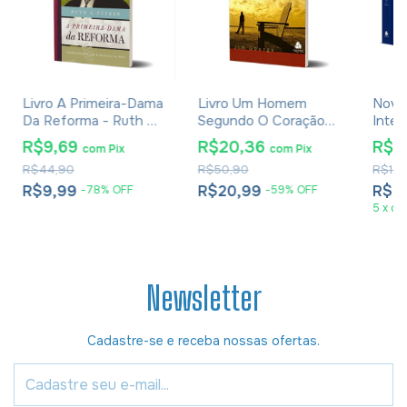
Livro A Primeira-Dama
Livro Um Homem
Novo
Da Reforma - Ruth A.
Segundo O Coração
Inter
Tucker
De Deus - Jim George
Por V
R$9,69
R$20,36
R$6
com
Pix
com
Pix
Norm
R$44,90
R$50,90
R$1.5
R$9,99
R$20,99
R$6
-
78
%
OFF
-
59
%
OFF
5
x
de
Newsletter
Cadastre-se e receba nossas ofertas.