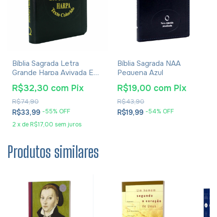
Bíblia Sagrada Letra
Bíblia Sagrada NAA
Grande Harpa Avivada E
Pequena Azul
Corinhos Pequena Zíper
R$32,30
com
Pix
R$19,00
com
Pix
Preta
R$74,90
R$43,90
-
55
% OFF
-
54
% OFF
R$33,99
R$19,99
2
x
de
R$17,00
sem juros
Produtos similares