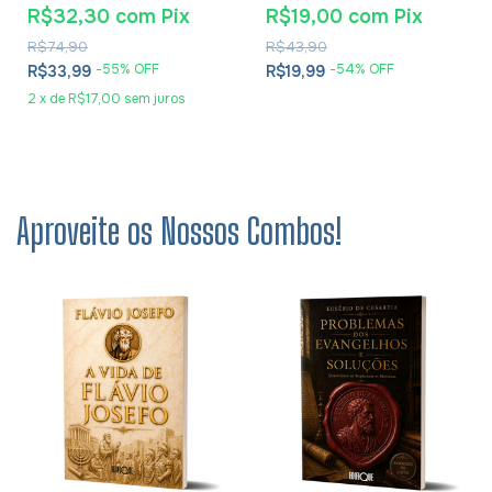
Corinhos Pequena Zíper
R$32,30
com
Pix
R$19,00
com
Pix
Preta
R$74,90
R$43,90
-
55
% OFF
-
54
% OFF
R$33,99
R$19,99
2
x
de
R$17,00
sem juros
Aproveite os Nossos Combos!