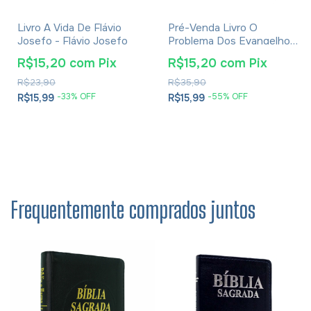
Livro A Vida De Flávio
Pré-Venda Livro O
Josefo - Flávio Josefo
Problema Dos Evangelhos
E Soluções- Eusébio De
R$15,20
com
Pix
R$15,20
com
Pix
Cesareia
R$23,90
R$35,90
-
33
% OFF
-
55
% OFF
R$15,99
R$15,99
Frequentemente comprados juntos