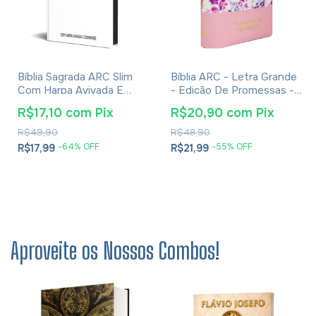
Bíblia Sagrada ARC Slim
Bíblia ARC - Letra Grande
Com Harpa Avivada E
- Edição De Promessas -
Corinhos - Capa Dura Alvi-
Palavras De Jesus Em
R$17,10
com
Pix
R$20,90
com
Pix
negro
Vermelho - Harpa - Capa
Zíper Tricolor Rosa
R$49,90
R$48,90
-
64
% OFF
-
55
% OFF
R$17,99
R$21,99
Aproveite os Nossos Combos!