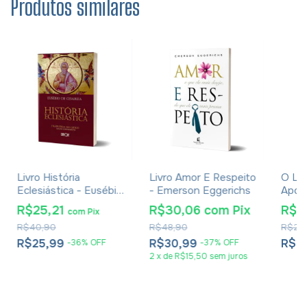
Produtos similares
Livro História
Livro Amor E Respeito
O Liv
Eclesiástica - Eusébio
- Emerson Eggerichs
Apócr
De Cesareia
R$25,21
R$30,06
com
Pix
R$1
com
Pix
R$40,90
R$48,90
R$26
R$25,99
R$30,99
R$1
-
36
%
OFF
-
37
%
OFF
2
x
de
R$15,50
sem juros