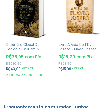
Dicionário Global De
Livro A Vida De Flávio
Teologia - William A.
Josefo - Flávio Josefo
Dyrness
R$38,95
com
Pix
R$15,20
com
Pix
R$226,90
R$23,90
-
82
% OFF
-
33
% OFF
R$40,99
R$15,99
2
x
de
R$20,50
sem juros
Frequentemente comprados juntos