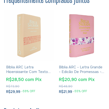
Bíblia ARC Letra
Bíblia ARC - Letra Grande
Hipergigante Com Textos
- Edição De Promessas -
Coloridos, Harpa E
Palavras De Jesus Em
R$28,50
com
Pix
R$20,90
com
Pix
Corinhos - Capa Luxo
Vermelho - Harpa - Capa
Rose
Zíper Tricolor Rosa
R$73,90
R$48,90
-
59
% OFF
-
55
% OFF
R$29,99
R$21,99