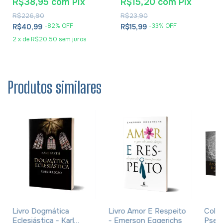
R$38,95
com
Pix
R$15,20
com
Pix
R$226,90
R$23,90
-
82
% OFF
-
33
% OFF
R$40,99
R$15,99
2
x
de
R$20,50
sem juros
Produtos similares
Livro Dogmática
Livro Amor E Respeito
Coleç
Eclesiástica - Karl
- Emerson Eggerichs
Pseu