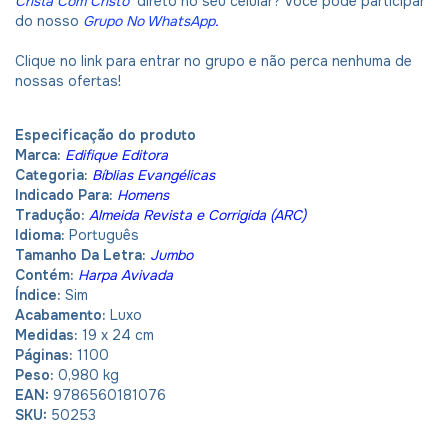
Cristã Com Cristo
direto no seu celular? Você pode participar
do nosso
Grupo No WhatsApp
.
Clique no link para entrar no grupo e não perca nenhuma de
nossas ofertas!
Especificação do produto
Marca:
Edifique Editora
Categoria:
Bíblias Evangélicas
Indicado Para:
Homens
Tradução:
Almeida Revista e Corrigida (ARC)
Idioma:
Português
Tamanho Da Letra:
Jumbo
Contém:
Harpa Avivada
Índice:
Sim
Acabamento:
Luxo
Medidas:
19 x 24 cm
Páginas:
1100
Peso:
0,980 kg
EAN:
9786560181076
SKU:
50253