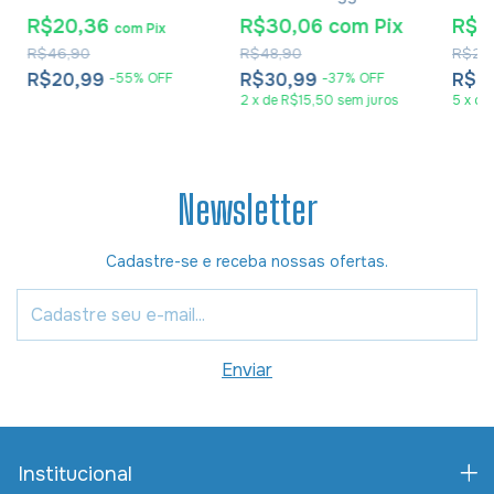
Barth
Bíblia
R$20,36
R$30,06
com
Pix
R$1
com
Pix
R$46,90
R$48,90
R$28
R$20,99
R$30,99
R$1
-
55
%
OFF
-
37
%
OFF
2
x
de
R$15,50
sem juros
5
x
de
Newsletter
Cadastre-se e receba nossas ofertas.
Institucional