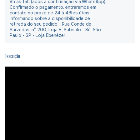
9h às 15h (após a confirmação via WhatsApp).
Confirmado o pagamento, entraremos em
contato no prazo de 24 à 48hrs úteis
informando sobre a disponibilidade de
retirada do seu pedido. | Rua Conde de
Sarzedas, n° 200, Loja B, Subsolo - Sé, São
Paulo - SP - Loja Ebenézer
Descrição