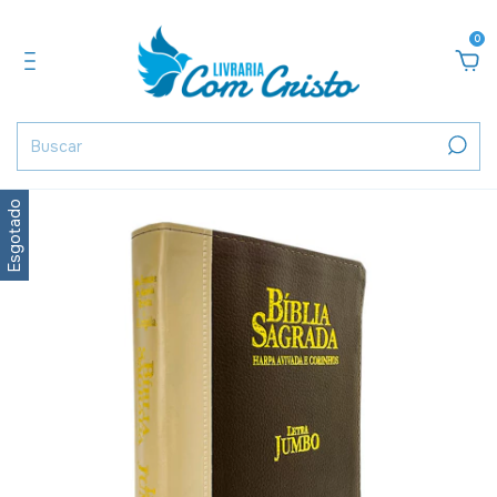
0
Esgotado