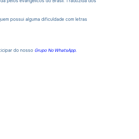
ada pelos evangélicos do Brasil. Traduzida dos
 quem possui alguma dificuldade com letras
ticipar do nosso
Grupo No WhatsApp
.