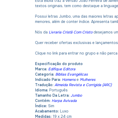
Esta Bíblia traz a versão João Ferreira de Alm
textos originais, tem como destaque a linguage
Possui letras Jumbo, uma das maiores letras ap
menores, além de conter índice. Apresenta tamb
Nós da
Livraria Cristã Com Cristo
desejamos um
Quer receber ofertas exclusivas e lançamento
Clique no link para entrar no grupo e não per
Especificação do produto
Marca:
Edifique Editora
Categoria:
Bíblias Evangélicas
Indicado Para:
Homens
e
Mulheres
Tradução:
Almeida Revista e Corrigida (ARC)
Idioma:
Português
Tamanho Da Letra:
Jumbo
Contém:
Harpa Avivada
Índice:
Sim
Acabamento:
Luxo
Medidas:
19 x 24 cm