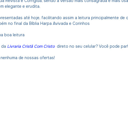
eida Revista e Corrigida, sendo a versão mais consagrada e mais us
m elegante e erudita.
resentadas até hoje, facilitando assim a leitura principalmente de
ém no final da Bíblia Harpa Avivada e Corinhos
a boa leitura
s da
Livraria Cristã Com Cristo
direto no seu celular? Você pode par
ca nenhuma de nossas ofertas!