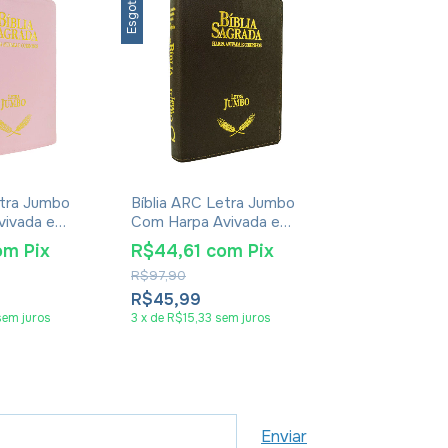
Esgotado
etra Jumbo
Bíblia ARC Letra Jumbo
vivada e
Com Harpa Avivada e
apa Luxo
Corinhos - Capa Luxo
om
Pix
R$44,61
com
Pix
Marrom Escuro
R$97,90
R$45,99
sem juros
3
x
de
R$15,33
sem juros