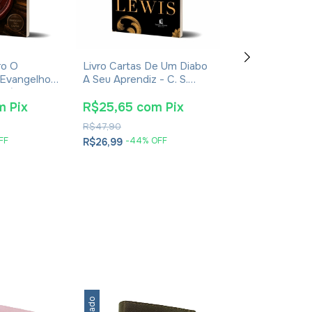
ro O
Livro Cartas De Um Diabo
Livro Jerusal
 Evangelhos
A Seu Aprendiz - C. S.
De Jesus - Jo
usébio De
Lewis - Brochura
Jeremias - Imp
2024
m
Pix
R$25,65
com
Pix
R$38,00
co
R$47,90
R$61,90
FF
-
44
% OFF
-
35
% O
R$26,99
R$39,99
2
x
de
R$20,00
se