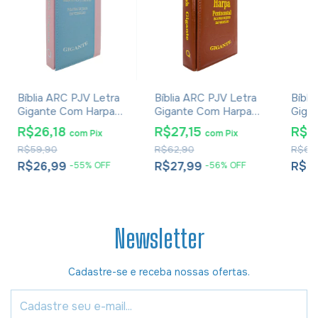
Bíblia ARC PJV Letra
Bíblia ARC PJV Letra
Bíbli
Gigante Com Harpa
Gigante Com Harpa
Giga
Avivada E Corinhos -
Avivada E Corinhos -
Aviva
R$26,18
R$27,15
R$2
com
Pix
com
Pix
Capa Carteira Bicolor
Capa Carteira Marrom
Capa 
R$59,90
R$62,90
R$62
Rosa e Azul
R$26,99
R$27,99
R$2
-
55
%
OFF
-
56
%
OFF
Newsletter
Cadastre-se e receba nossas ofertas.