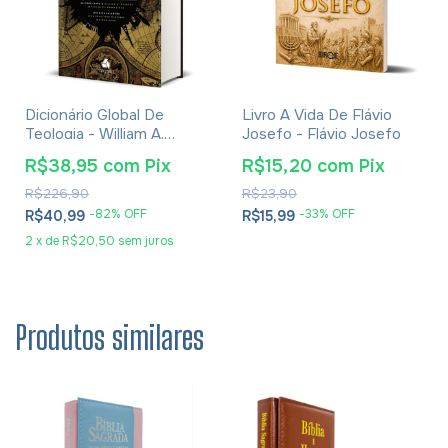
Dicionário Global De
Livro A Vida De Flávio
Teologia - William A.
Josefo - Flávio Josefo
Dyrness
R$38,95
com
Pix
R$15,20
com
Pix
R$226,90
R$23,90
-
82
% OFF
-
33
% OFF
R$40,99
R$15,99
2
x
de
R$20,50
sem juros
Produtos similares