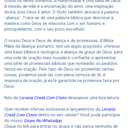
todos os seres humanos. A maternidade é uma ideia de Deus.
A missão de mãe é a encarnação do amor, uma inspiração
divina, pois Deus é amor. O título também destaca a palavra
“aliança”. Trata-se de uma palavra bíblica que descreve a
maneira como Deus se relaciona com o ser humano e,
principalmente, com o seu povo escolhido.
O nosso Deus é Deus de aliança e de promessas. A Bíblia
Mães da Aliança, portanto, tem um duplo propósito: oferecer
uma base bíblica e teológica, a aliança da graça de Deus, para
uma vida de oração mais ousada e confiante, e apresentar
uma série de promessas bíblicas que nortearão os pedidos
feitos em oração. Pelo fato de Deus ter prometido certas
coisas, podemos pedi-las com plena certeza de fé. A
resposta da oração já está garantida na promessa feita por
Deus.
Nós da
Livraria Cristã Com Cristo
desejamos uma boa leitura.
Quer receber ofertas exclusivas e lançamentos da
Livraria
Cristã Com Cristo
direto no seu celular? Você pode participar
do nosso
Grupo No WhatsApp.
Clique no link para entrar no grupo e não perca nenhuma de