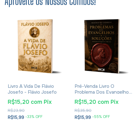
Aproveite os Nossos Combos!
Livro A Vida De Flávio
Pré-Venda Livro O
Josefo - Flávio Josefo
Problema Dos Evangelhos
E Soluções- Eusébio De
R$15,20
com
Pix
R$15,20
com
Pix
Cesareia
R$23,90
R$35,90
-
33
% OFF
-
55
% OFF
R$15,99
R$15,99