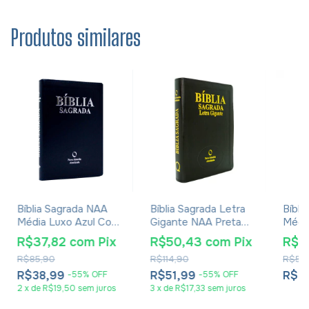
Produtos similares
Bíblia Sagrada NAA
Bíblia Sagrada Letra
Bíbli
Média Luxo Azul Com
Gigante NAA Preta
Média
Índice
Com Índice
Rosa
R$37,82
com
Pix
R$50,43
com
Pix
R$2
R$85,90
R$114,90
R$58
R$38,99
R$51,99
R$2
-
55
%
OFF
-
55
%
OFF
2
x
de
R$19,50
sem juros
3
x
de
R$17,33
sem juros