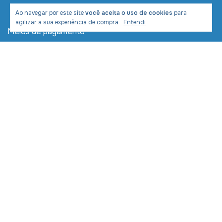
Ao navegar por este site
você aceita o uso de cookies
para
agilizar a sua experiência de compra.
Entendi
Meios de pagamento
Meios de envio
Desenvolvimento e Marketing:
Copyright LIVRARIA COM CRISTO COMERCIAL LTDA -