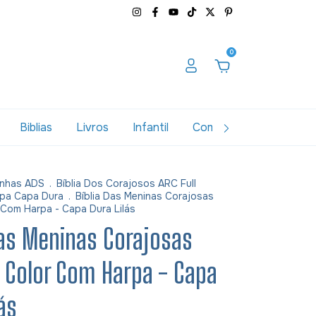
0
Biblias
Livros
Infantil
Combos
Variados
nhas ADS
.
Bíblia Dos Corajosos ARC Full
pa Capa Dura
.
Bíblia Das Meninas Corajosas
 Com Harpa - Capa Dura Lilás
Das Meninas Corajosas
l Color Com Harpa - Capa
ás