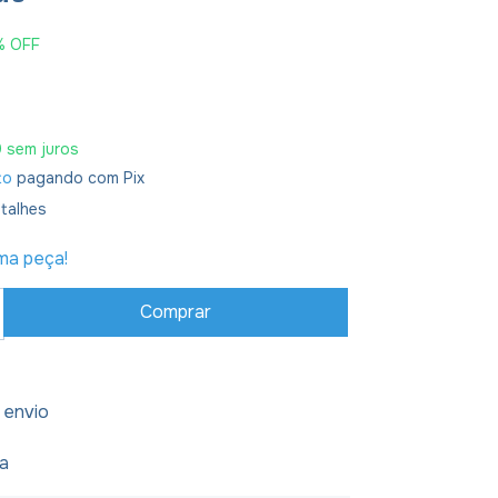
%
OFF
0
sem juros
to
pagando com Pix
talhes
ima peça!
 envio
ja