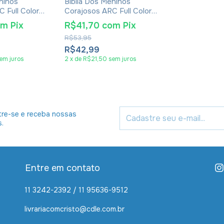
ninos
Bíblia Dos Meninos
 Full Color
Corajosos ARC Full Color
Capa Dura
Com Harpa - Capa Dura
om
Pix
R$41,70
com
Pix
Verde
R$53,95
R$42,99
em juros
2
x
de
R$21,50
sem juros
re-se e receba nossas
s.
Entre em contato
11 3242-2392 / 11 95636-9512
livrariacomcristo@cdle.com.br