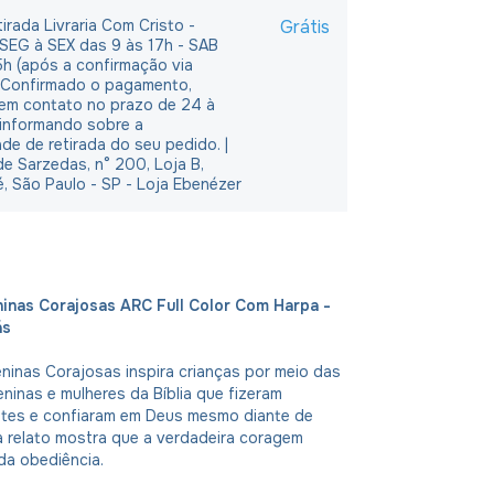
irada Livraria Com Cristo -
Grátis
 SEG à SEX das 9 às 17h - SAB
5h (após a confirmação via
 Confirmado o pagamento,
em contato no prazo de 24 à
 informando sobre a
ade de retirada do seu pedido. |
e Sarzedas, n° 200, Loja B,
é, São Paulo - SP - Loja Ebenézer
ninas Corajosas ARC Full Color Com Harpa -
ás
eninas Corajosas inspira crianças por meio das
eninas e mulheres da Bíblia que fizeram
ntes e confiaram em Deus mesmo diante de
a relato mostra que a verdadeira coragem
da obediência.