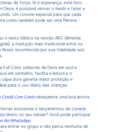
cheias de força, fé e esperança, este livro
m Deus, é possível vencer o medo e fazer a
mundo. Um convite especial para que cada
bra como também pode ser uma Menina
az o texto bíblico na versão ARC (Almeida
igida), a tradução mais tradicional entre os
 Brasil, reconhecida por sua fidelidade aos
s.
 Full Color, palavras de Deus em azul e
us em vermelho, facilita a leitura e o
A capa dura garante maior proteção e
deal para o uso diário das crianças.
a Cristã Com Cristo
desejamos uma boa leitura.
ofertas exclusivas e lançamentos da
Livraria
sto
direto no seu celular? Você pode participar
po No WhatsApp
.
 para entrar no grupo e não perca nenhuma de