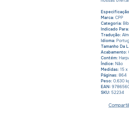
nossas oferta
Especificaçã
Marca:
CPP
Categoria:
Bíb
Indicado Para
Tradução:
Alm
Idioma:
Portu
Tamanho Da L
Acabamento:
Contém:
Harp
Índice:
Não
Medidas:
15 x
Páginas:
864
Peso:
0,630 k
EAN:
978656
SKU:
52234
Compartil