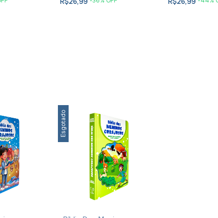
OFF
-
36
% OFF
-
44
% 
R$26,99
R$26,99
Esgotado