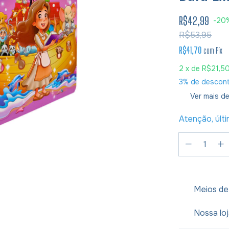
R$42,99
-
20
R$53,95
R$41,70
com
Pix
2
x de
R$21,5
3% de descon
Ver mais de
Atenção, últ
Meios de
Nossa lo