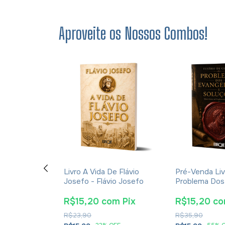
Aproveite os Nossos Combos!
s - Martinho
Livro A Vida De Flávio
Pré-Venda Liv
ão Trilíngue
Josefo - Flávio Josefo
Problema Dos
 e Português
E Soluções- 
Cesareia
om
Pix
R$15,20
com
Pix
R$15,20
c
R$23,90
R$35,90