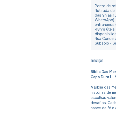
Ponto de ret
Retirada de
das 9h às 1
WhatsApp).
entraremos 
48hrs úteis
disponibilid
Rua Conde d
Subsolo - S
Descrição
Bíblia Das Me
Capa Dura Lil
A Bíblia das M
histórias de m
escolhas vale
desafios. Cad
nasce da fé e 