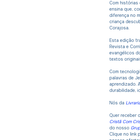
Com histórias 
ensina que, co
diferença no 
criança descu
Corajosa.
Esta edição tr
Revista e Corr
evangélicos do
textos originai
Com tecnologia
palavras de Jes
aprendizado. 
durabilidade, i
Nós da
Livrari
Quer receber 
Cristã Com Cri
do nosso
Gru
Clique no link