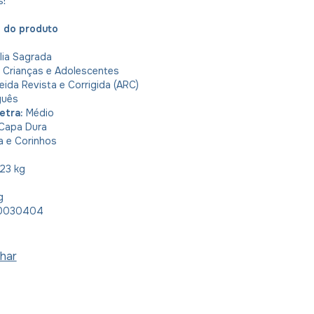
s!
o do produto
lia Sagrada
:
Crianças e Adolescentes
eida Revista e Corrigida (ARC)
guês
etra:
Médio
Capa Dura
a e Corinhos
 23 kg
g
0030404
har