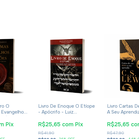
ro O
Livro De Enoque O Etíope
Livro Cartas 
 Evangelhos
- Apócrifo - Luiz
A Seu Aprendiz 
Eusébio De
Alexandre Solano Rossi
Lewis - Broch
om
Pix
R$25,65
com
Pix
R$25,65
co
R$41,90
R$47,90