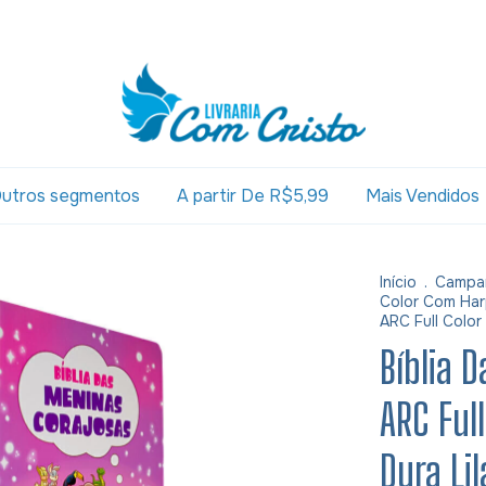
utros segmentos
A partir De R$5,99
Mais Vendidos
Início
.
Campa
Color Com Har
ARC Full Color
Bíblia 
ARC Ful
Dura Lil