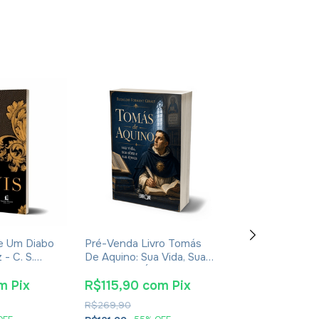
De Um Diabo
Pré-Venda Livro Tomás
Livro Teofania 
- C. S.
De Aquino: Sua Vida, Sua
De Cesareia
ura
Obra E Sua Época -
Eudaldo Forment Giralt
m
Pix
R$115,90
com
Pix
R$55,10
co
R$269,90
R$89,90