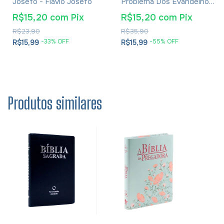
Josefo - Flávio Josefo
Problema Dos Evangelhos
E Soluções- Eusébio De
R$15,20
com
Pix
R$15,20
com
Pix
Cesareia
R$23,90
R$35,90
-
33
% OFF
-
55
% OFF
R$15,99
R$15,99
Produtos similares