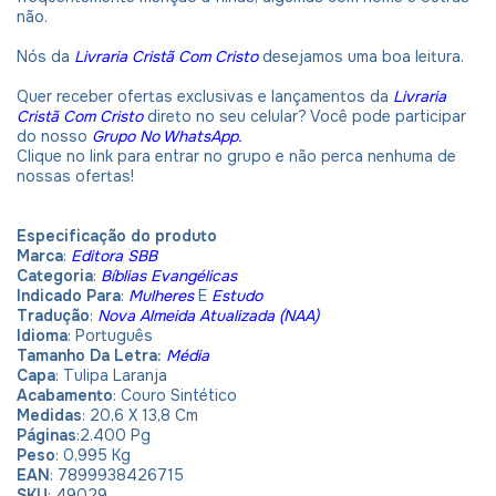
não.
Nós da
Livraria Cristã Com Cristo
desejamos uma boa leitura.
Quer receber ofertas exclusivas e lançamentos da
Livraria
Cristã Com Cristo
direto no seu celular? Você pode participar
do nosso
Grupo No WhatsApp.
Clique no link para entrar no grupo e não perca nenhuma de
nossas ofertas!
Especificação do produto
Marca
:
Editora SBB
Categoria
:
Bíblias Evangélicas
Indicado Para
:
Mulheres
E
Estudo
Tradução
:
Nova Almeida Atualizada (NAA)
Idioma
: Português
Tamanho Da Letra:
Média
Capa
: Tulipa Laranja
Acabamento
: Couro Sintético
Medidas
: 20,6 X 13,8 Cm
Páginas
:2.400 Pg
Peso
: 0,995 Kg
EAN
: 7899938426715
SKU
: 49029