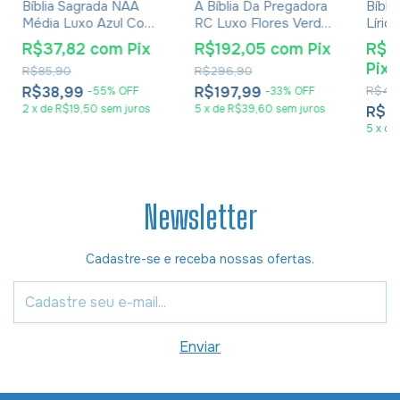
Bíblia Sagrada NAA
A Bíblia Da Pregadora
Bíbli
Média Luxo Azul Com
RC Luxo Flores Verde
Líric
Índice
E Salmão
R$37,82
com
Pix
R$192,05
com
Pix
R$3
Pix
R$85,90
R$296,90
R$38,99
R$197,99
R$46
-
55
%
OFF
-
33
%
OFF
2
x
de
R$19,50
sem juros
5
x
de
R$39,60
sem juros
R$3
5
x
de
Newsletter
Cadastre-se e receba nossas ofertas.