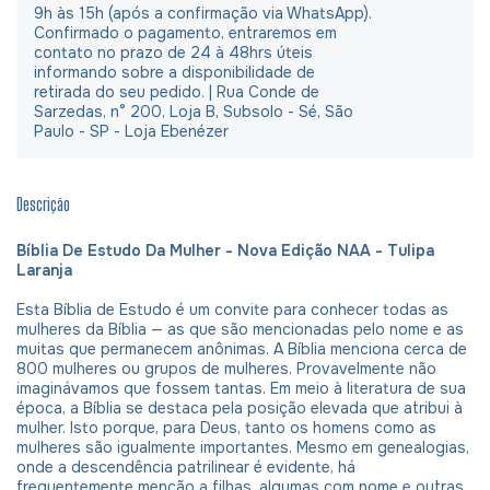
9h às 15h (após a confirmação via WhatsApp).
Confirmado o pagamento, entraremos em
contato no prazo de 24 à 48hrs úteis
informando sobre a disponibilidade de
retirada do seu pedido. | Rua Conde de
Sarzedas, n° 200, Loja B, Subsolo - Sé, São
Paulo - SP - Loja Ebenézer
Descrição
Bíblia De Estudo Da Mulher - Nova Edição NAA - Tulipa
Laranja
Esta Bíblia de Estudo é um convite para conhecer todas as
mulheres da Bíblia — as que são mencionadas pelo nome e as
muitas que permanecem anônimas. A Bíblia menciona cerca de
800 mulheres ou grupos de mulheres. Provavelmente não
imaginávamos que fossem tantas. Em meio à literatura de sua
época, a Bíblia se destaca pela posição elevada que atribui à
mulher. Isto porque, para Deus, tanto os homens como as
mulheres são igualmente importantes. Mesmo em genealogias,
onde a descendência patrilinear é evidente, há
frequentemente menção a filhas, algumas com nome e outras