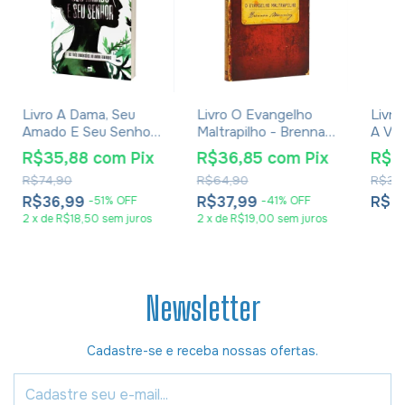
Livro A Dama, Seu
Livro O Evangelho
Livro
Amado E Seu Senhor
Maltrapilho - Brennan
A Vo
- T. D. Jakes
Manning
Ágath
R$35,88
com
Pix
R$36,85
com
Pix
R$2
R$74,90
R$64,90
R$39
R$36,99
R$37,99
R$2
-
51
%
OFF
-
41
%
OFF
2
x
de
R$18,50
sem juros
2
x
de
R$19,00
sem juros
Newsletter
Cadastre-se e receba nossas ofertas.