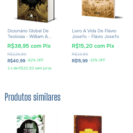
Dicionário Global De
Livro A Vida De Flávio
Teologia - William A.
Josefo - Flávio Josefo
Dyrness
R$38,95
com
Pix
R$15,20
com
Pix
R$226,90
R$23,90
-
82
% OFF
-
33
% OFF
R$40,99
R$15,99
2
x
de
R$20,50
sem juros
Produtos similares