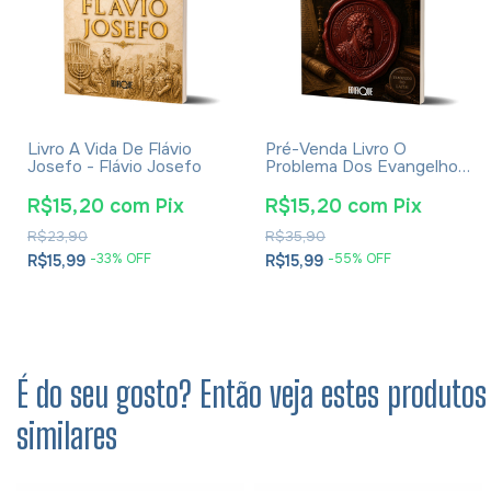
Livro A Vida De Flávio
Pré-Venda Livro O
Josefo - Flávio Josefo
Problema Dos Evangelhos
E Soluções- Eusébio De
Cesareia
R$15,20
com
Pix
R$15,20
com
Pix
R$23,90
R$35,90
-
33
% OFF
-
55
% OFF
R$15,99
R$15,99
É do seu gosto? Então veja estes produtos
similares