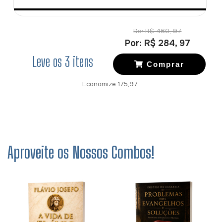
De:
R$ 460, 97
Por:
R$ 284, 97
Leve os
3
itens
Comprar
Economize
175,97
Aproveite os Nossos Combos!