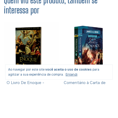
Quem viu este produto, também se
interessa por
Ao navegar por este site
você aceita o uso de cookies
para
agilizar a sua experiência de compra.
Entendi
O Livro De Enoque -
Comentário à Carta de
Apócrifo
Paulo aos Romanos -
James Dunn
R$17,10
com
Pix
R$174,80
com
Pix
R$26,90
R$288,90
-
33
% OFF
-
36
% OFF
R$17,99
R$183,99
5
x
de
R$36,80
sem juros