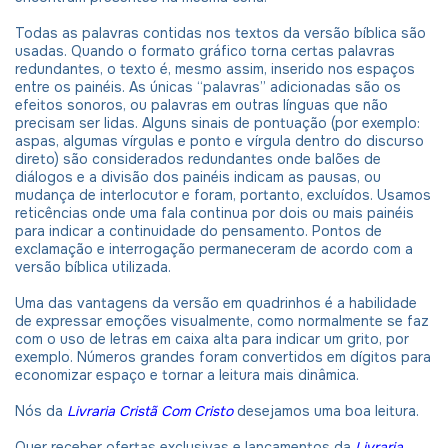
Todas as palavras contidas nos textos da versão bíblica são
usadas. Quando o formato gráfico torna certas palavras
redundantes, o texto é, mesmo assim, inserido nos espaços
entre os painéis. As únicas “palavras” adicionadas são os
efeitos sonoros, ou palavras em outras línguas que não
precisam ser lidas. Alguns sinais de pontuação (por exemplo:
aspas, algumas vírgulas e ponto e vírgula dentro do discurso
direto) são considerados redundantes onde balões de
diálogos e a divisão dos painéis indicam as pausas, ou
mudança de interlocutor e foram, portanto, excluídos. Usamos
reticências onde uma fala continua por dois ou mais painéis
para indicar a continuidade do pensamento. Pontos de
exclamação e interrogação permaneceram de acordo com a
versão bíblica utilizada.
Uma das vantagens da versão em quadrinhos é a habilidade
de expressar emoções visualmente, como normalmente se faz
com o uso de letras em caixa alta para indicar um grito, por
exemplo. Números grandes foram convertidos em dígitos para
economizar espaço e tornar a leitura mais dinâmica.
Nós da
Livraria Cristã Com Cristo
desejamos uma boa leitura.
Quer receber ofertas exclusivas e lançamentos da
Livraria