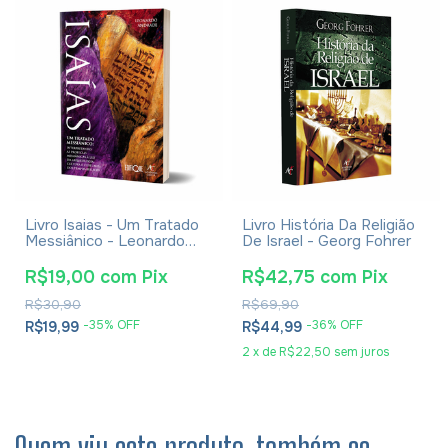
Livro Isaias - Um Tratado
Livro História Da Religião
Messiânico - Leonardo
De Israel - Georg Fohrer
Andrade
R$19,00
com
Pix
R$42,75
com
Pix
R$30,90
R$69,90
-
35
% OFF
-
36
% OFF
R$19,99
R$44,99
2
x
de
R$22,50
sem juros