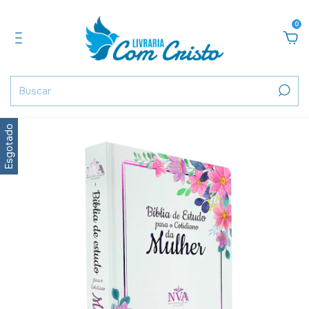
0
Esgotado