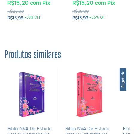
R$15,20
com
Pix
R$15,20
com
Pix
Cesareia
R$23,90
R$35,90
-
33
% OFF
-
55
% OFF
R$15,99
R$15,99
Produtos similares
Esgotado
Bíblia NVA De Estudo
Bíblia NVA De Estudo
Bíbli