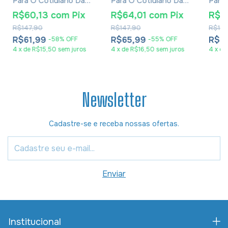
Para O Cotidiano Da
Para O Cotidiano Da
Para 
Mulher - Capa Dura
Mulher - Capa Dura
Mulhe
R$60,13
com
Pix
R$64,01
com
Pix
R$6
Lilás
Rosa Intenso
Preta
R$147,90
R$147,90
R$147
R$61,99
R$65,99
R$6
-
58
%
OFF
-
55
%
OFF
4
x
de
R$15,50
sem juros
4
x
de
R$16,50
sem juros
4
x
de
Newsletter
Cadastre-se e receba nossas ofertas.
Institucional