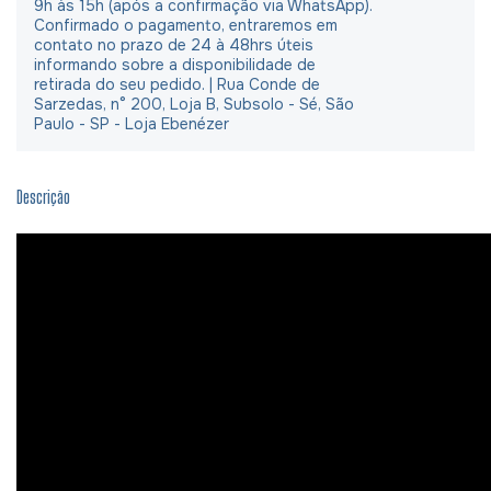
9h às 15h (após a confirmação via WhatsApp).
Confirmado o pagamento, entraremos em
contato no prazo de 24 à 48hrs úteis
informando sobre a disponibilidade de
retirada do seu pedido. | Rua Conde de
Sarzedas, n° 200, Loja B, Subsolo - Sé, São
Paulo - SP - Loja Ebenézer
Descrição