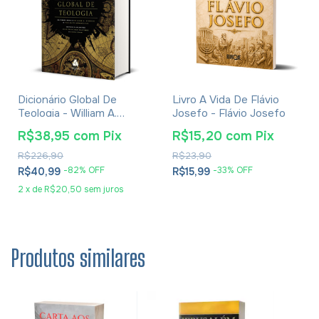
Dicionário Global De
Livro A Vida De Flávio
Teologia - William A.
Josefo - Flávio Josefo
Dyrness
R$38,95
com
Pix
R$15,20
com
Pix
R$226,90
R$23,90
-
82
% OFF
-
33
% OFF
R$40,99
R$15,99
2
x
de
R$20,50
sem juros
Produtos similares