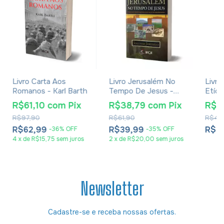
Livro Carta Aos
Livro Jerusalém No
Livr
Romanos - Karl Barth
Tempo De Jesus -
Etíop
Joachim Jeremias -
Luiz 
R$61,10
com
Pix
R$38,79
com
Pix
R$2
Impressão 2024
Rossi
R$97,90
R$61,90
R$41,
R$62,99
R$39,99
R$2
-
36
%
OFF
-
35
%
OFF
4
x
de
R$15,75
sem juros
2
x
de
R$20,00
sem juros
Newsletter
Cadastre-se e receba nossas ofertas.