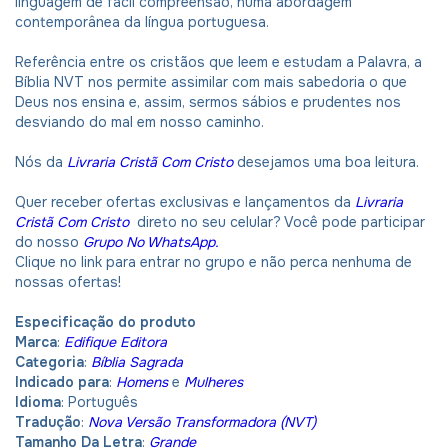
linguagem de fácil compreensão, numa abordagem
contemporânea da língua portuguesa.
Referência entre os cristãos que leem e estudam a Palavra, a
Bíblia NVT nos permite assimilar com mais sabedoria o que
Deus nos ensina e, assim, sermos sábios e prudentes nos
desviando do mal em nosso caminho.
Nós da
Livraria Cristã Com Cristo
desejamos uma boa leitura.
Quer receber ofertas exclusivas e lançamentos da
Livraria
Cristã Com Cristo
direto no seu celular? Você pode participar
do nosso
Grupo No WhatsApp.
Clique no link para entrar no grupo e não perca nenhuma de
nossas ofertas!
Especificação do produto
Marca
:
Edifique Editora
Categoria
:
Bíblia Sagrada
Indicado para
:
Homens
e
Mulheres
Idioma
: Português
Tradução
:
Nova Versão Transformadora (NVT)
Tamanho
Da Letra
:
Grande