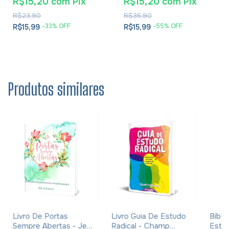
R$15,20
com
Pix
R$15,20
com
Pix
Cesareia
R$23,90
R$35,90
-
33
% OFF
-
55
% OFF
R$15,99
R$15,99
Produtos similares
Livro De Portas
Livro Guia De Estudo
Bíbli
Sempre Abertas - Jen
Radical - Champ
Estu