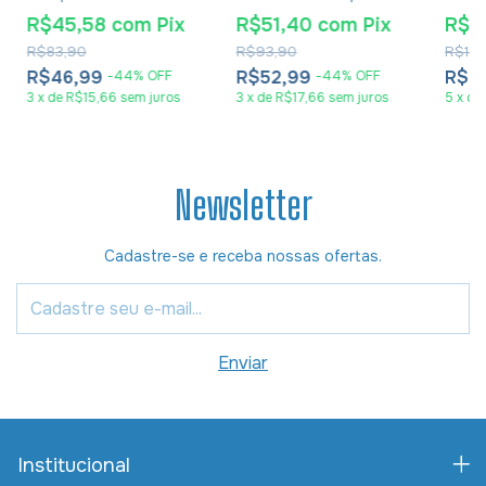
Schmidt
Thornton
R$45,58
com
Pix
R$51,40
com
Pix
R$7
R$83,90
R$93,90
R$142
R$46,99
R$52,99
R$7
-
44
%
OFF
-
44
%
OFF
3
x
de
R$15,66
sem juros
3
x
de
R$17,66
sem juros
5
x
de
Newsletter
Cadastre-se e receba nossas ofertas.
Institucional