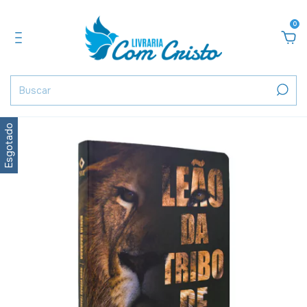
0
Esgotado