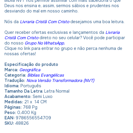
Bíblia NVT nos permite assimilar com mais sabedoria o que
Deus nos ensina e, assim, sermos sábios e prudentes nos
desviando do mal em nosso caminho.
Nós da
Livraria Cristã Com Cristo
desejamos uma boa leitura.
Quer receber ofertas exclusivas e lançamentos da
Livraria
Cristã Com Cristo
direto no seu celular? Você pode participar
do nosso
Grupo No WhatsApp.
Clique no link para entrar no grupo e não perca nenhuma de
nossas ofertas!
Especificação do produto
Marca:
Geográfica
Categoria:
Biblias Evangélicas
Tradução:
Nova Versão Transformadora (NVT)
Idioma:
Português
Tamanho Da Letra
: Letra Normal
Acabamento:
Semi Luxo
Medidas:
21 x 14 CM
Páginas:
768 Pg
Peso:
0,400 Kg
EAN:
9786556554709
SKU:
48826