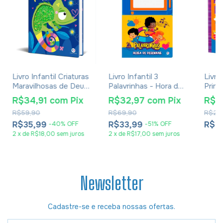
Livro Infantil Criaturas
Livro Infantil 3
Livro
Maravilhosas de Deus
Palavrinhas - Hora de
Prime
- Ciranda Cultural
Desenhar | Lousa
Bíbli
R$34,91
com
Pix
R$32,97
com
Pix
R$1
Magnética
R$59,90
R$69,90
R$24
R$35,99
R$33,99
R$1
-
40
%
OFF
-
51
%
OFF
2
x
de
R$18,00
sem juros
2
x
de
R$17,00
sem juros
Newsletter
Cadastre-se e receba nossas ofertas.