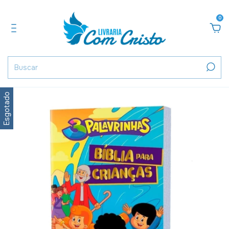
0
Esgotado