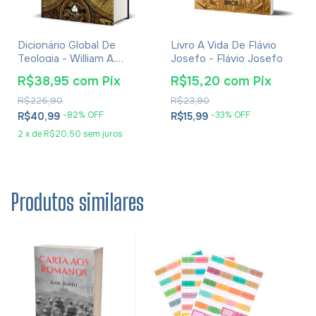
Dicionário Global De
Livro A Vida De Flávio
Teologia - William A.
Josefo - Flávio Josefo
Dyrness
R$38,95
com
Pix
R$15,20
com
Pix
R$226,90
R$23,90
-
82
% OFF
-
33
% OFF
R$40,99
R$15,99
2
x
de
R$20,50
sem juros
Produtos similares