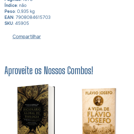
Índice
: não
Peso
: 0,935 kg
EAN
: 7908084615703
SKU
: 45905
Compartilhar
Aproveite os Nossos Combos!