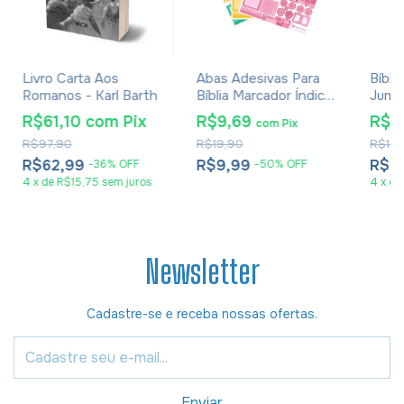
Livro Carta Aos
Abas Adesivas Para
Bíbli
Romanos - Karl Barth
Bíblia Marcador Índice
Jumb
Feminino Pacote Com
Harpa
R$61,10
com
Pix
R$9,69
R$6
com
Pix
4
R$97,90
R$19,90
R$145
R$62,99
R$9,99
R$6
-
36
%
OFF
-
50
%
OFF
4
x
de
R$15,75
sem juros
4
x
de
Newsletter
Cadastre-se e receba nossas ofertas.