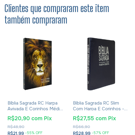
Clientes que compraram este item
também compraram
Bíblia Sagrada RC Harpa
Bíblia Sagrada RC Slim
Avivada E Corinhos Média
Com Harpa E Corinhos -
Capa Dura Leão Glória
Capa Luxo Azul
R$20,90
com
Pix
R$27,55
com
Pix
R$48,90
R$66,90
-
55
% OFF
-
57
% OFF
R$21,99
R$28,99