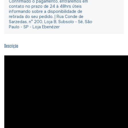
Confirmado o pagamento, entraremos em
contato no prazo de 24 à 48hrs úteis
informando sobre a disponibilidade de
retirada do seu pedido. | Rua Conde de
Sarzedas, n° 200, Loja B, Subsolo - Sé, São
Paulo - SP - Loja Ebenézer
Descrição