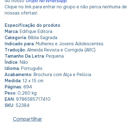
do nosso
Grupo No WhatsApp
.
Clique no link para entrar no grupo e não perca nenhuma de
nossas ofertas!
Especificação do produto
Marca
: Edifique Editora
Categoria
: Bíblia Sagrada
Indicado para
: Mulheres e Jovens Adolescentes
Tradução
: Almeida Revista e Corrigida (ARC)
Tamanho Da Letra
: Pequena
Índice
: Não
Idioma
: Português
Acabamento
: Brochura com Alça e Pelúcia
Medida
: 12 x 15 cm
Páginas
: 694
Peso
: 0,260 kg
EAN
: 9786585717410
SKU
: 52384
Compartilhar