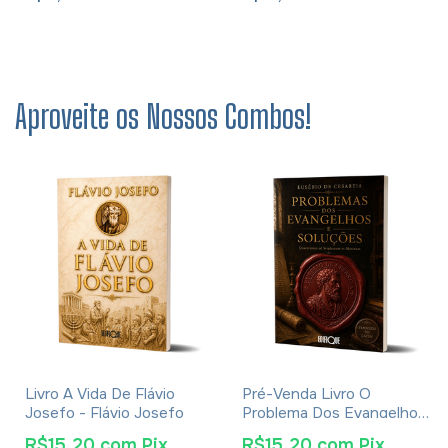
Aproveite os Nossos Combos!
Livro A Vida De Flávio
Pré-Venda Livro O
Josefo - Flávio Josefo
Problema Dos Evangelhos
E Soluções- Eusébio De
R$15,20
com
Pix
R$15,20
com
Pix