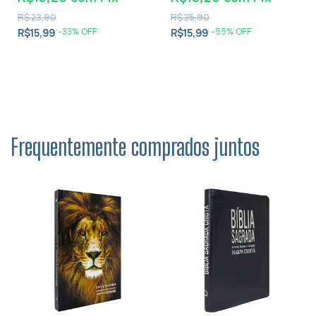
Cesareia
R$23,90
R$35,90
-
33
% OFF
-
55
% OFF
R$15,99
R$15,99
Frequentemente comprados juntos