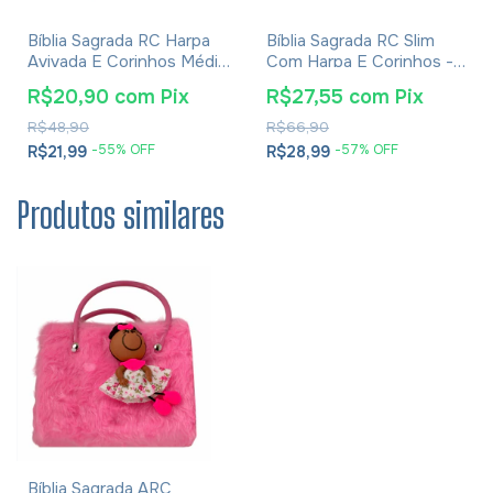
Bíblia Sagrada RC Harpa
Bíblia Sagrada RC Slim
Avivada E Corinhos Média
Com Harpa E Corinhos -
Capa Dura Leão Glória
Capa Luxo Azul
R$20,90
com
Pix
R$27,55
com
Pix
R$48,90
R$66,90
-
55
% OFF
-
57
% OFF
R$21,99
R$28,99
Produtos similares
Bíblia Sagrada ARC