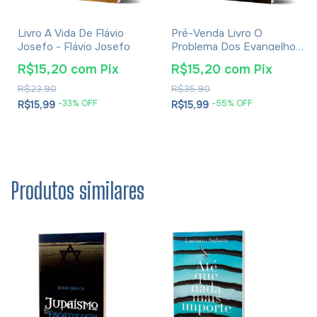
Livro A Vida De Flávio
Pré-Venda Livro O
Josefo - Flávio Josefo
Problema Dos Evangelhos
E Soluções- Eusébio De
R$15,20
com
Pix
R$15,20
com
Pix
Cesareia
R$23,90
R$35,90
-
33
% OFF
-
55
% OFF
R$15,99
R$15,99
Produtos similares