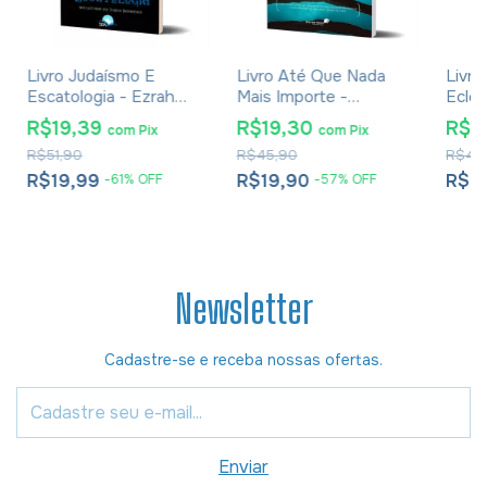
Livro Judaísmo E
Livro Até Que Nada
Livro
Escatologia - Ezrah
Mais Importe -
Ecles
Ben Or
Luciano Subirá
De C
R$19,39
R$19,30
R$2
com
Pix
com
Pix
R$51,90
R$45,90
R$40
R$19,99
R$19,90
R$2
-
61
%
OFF
-
57
%
OFF
Newsletter
Cadastre-se e receba nossas ofertas.