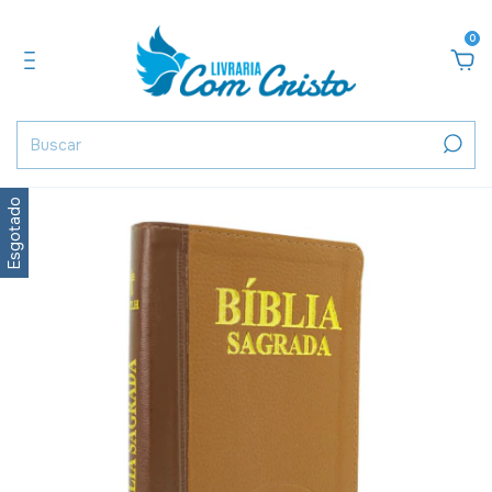
0
Esgotado