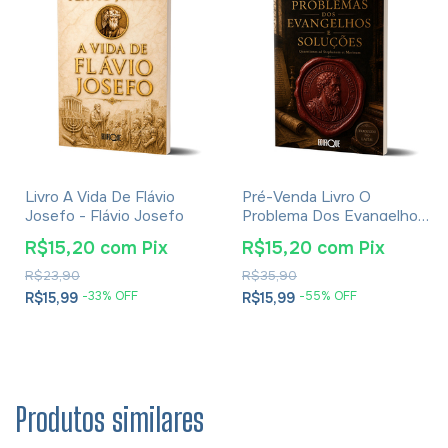
Livro A Vida De Flávio
Pré-Venda Livro O
Josefo - Flávio Josefo
Problema Dos Evangelhos
E Soluções- Eusébio De
R$15,20
com
Pix
R$15,20
com
Pix
Cesareia
R$23,90
R$35,90
-
33
% OFF
-
55
% OFF
R$15,99
R$15,99
Produtos similares