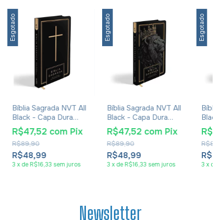
Esgotado
Esgotado
Esgotado
Bíblia Sagrada NVT All
Bíblia Sagrada NVT All
Bíbli
Black - Capa Dura
Black - Capa Dura
Black
Cruz
Leão
Cora
R$47,52
com
Pix
R$47,52
com
Pix
R$4
R$89,90
R$89,90
R$89
R$48,99
R$48,99
R$4
3
x
de
R$16,33
sem juros
3
x
de
R$16,33
sem juros
3
x
de
Newsletter