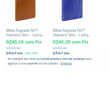
Bíblia Sagrada NVT
Bíblia Sagrada NVT
Filament Slim - Letra
Filament Slim - Letra
Grande - Capa Luxo
Grande - Capa Luxo
R$95,05
com
Pix
R$95,05
com
Pix
Marrom
Lilas
R$159,90
R$159,90
R$97,99
R$97,99
-
39
%
OFF
5
x
de
R$19,60
sem juros
5
x
de
R$19,60
sem juros
Ao navegar por este site
você aceita o uso de cookies
para
agilizar a sua experiência de compra.
Entendi
Newsletter
Cadastre-se e receba nossas ofertas.