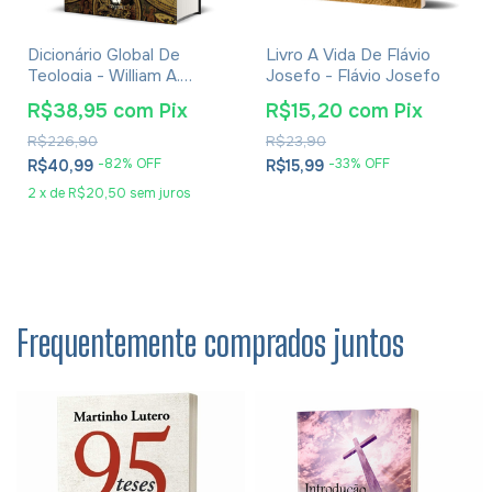
Dicionário Global De
Livro A Vida De Flávio
Teologia - William A.
Josefo - Flávio Josefo
Dyrness
R$38,95
com
Pix
R$15,20
com
Pix
R$226,90
R$23,90
-
82
% OFF
-
33
% OFF
R$40,99
R$15,99
2
x
de
R$20,50
sem juros
Frequentemente comprados juntos