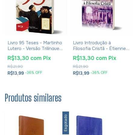
Livro 95 Teses - Martinho
Livro Introdução à
Lutero - Versão Trilíngue
Filosofia Cristã - Étienne
Latim, Inglês e Português
Gilson
R$13,30
com
Pix
R$13,30
com
Pix
R$21,90
R$21,90
-
36
% OFF
-
36
% OFF
R$13,99
R$13,99
Produtos similares
Esgotado