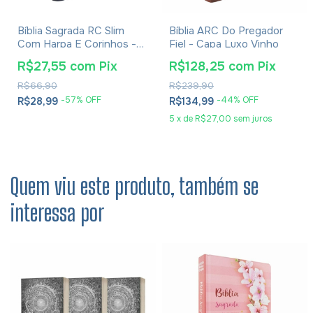
Bíblia Sagrada RC Slim
Bíblia ARC Do Pregador
Com Harpa E Corinhos -
Fiel - Capa Luxo Vinho
Capa Luxo Azul
R$27,55
com
Pix
R$128,25
com
Pix
R$66,90
R$239,90
-
57
% OFF
-
44
% OFF
R$28,99
R$134,99
5
x
de
R$27,00
sem juros
Quem viu este produto, também se
interessa por