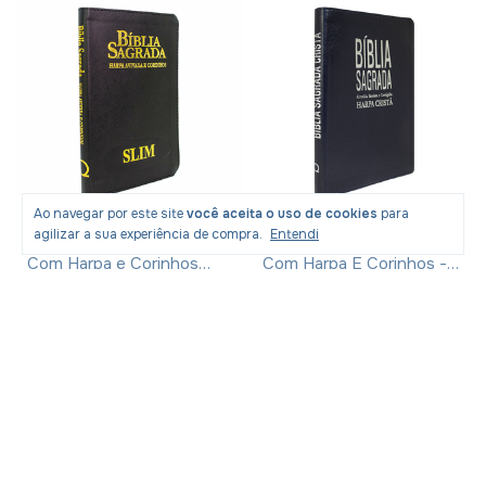
Ao navegar por este site
você aceita o uso de cookies
para
agilizar a sua experiência de compra.
Entendi
Bíblia Sagrada RC Slim
Bíblia Sagrada RC Slim
Com Harpa e Corinhos
Com Harpa E Corinhos -
Média Luxo Preta
Capa Luxo Azul
R$26,60
com
Pix
R$27,55
com
Pix
R$61,90
R$66,90
-
55
% OFF
-
57
% OFF
R$27,99
R$28,99
Produtos similares