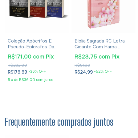
Coleção Apócrifos E
Biblia Sagrada RC Letra
Pseudo-Epígrafos Da
Gigante Com Harpa
Bíblia
Avivada E Corinhos Capa
R$171,00
com
Pix
R$23,75
com
Pix
Dura Ramos Flores
R$282,90
R$51,90
-
36
% OFF
-
52
% OFF
R$179,99
R$24,99
5
x
de
R$36,00
sem juros
Frequentemente comprados juntos