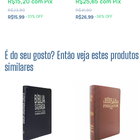
R$15,20
com
Pix
R$25,65
com
Pix
R$23,90
R$41,90
-
33
% OFF
-
36
% OFF
R$15,99
R$26,99
É do seu gosto? Então veja estes produtos
similares