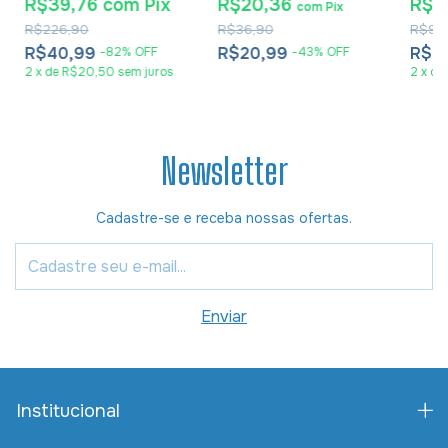
R$39,76
com
Pix
R$20,36
R$4
com
Pix
Carte
R$226,90
R$36,90
R$94
R$40,99
R$20,99
R$4
-
82
%
OFF
-
43
%
OFF
2
x
de
R$20,50
sem juros
2
x
de
Newsletter
Cadastre-se e receba nossas ofertas.
Institucional