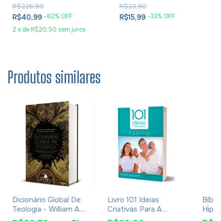
R$226,90
R$23,90
-
82
% OFF
-
33
% OFF
R$40,99
R$15,99
2
x
de
R$20,50
sem juros
Produtos similares
Dicionário Global De
Livro 101 Ideias
Bíbli
Teologia - William A.
Criativas Para A
Hiper
Dyrness
Família - David Merkh
Aviva