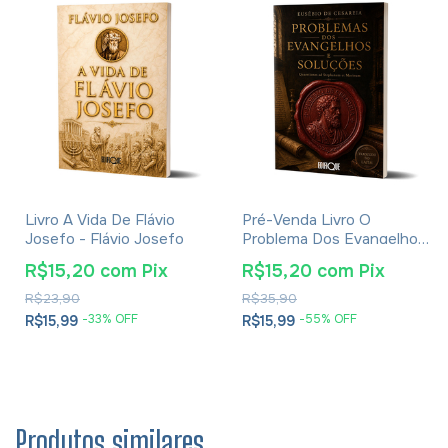
Livro A Vida De Flávio
Pré-Venda Livro O
Josefo - Flávio Josefo
Problema Dos Evangelhos
E Soluções- Eusébio De
R$15,20
com
Pix
R$15,20
com
Pix
Cesareia
R$23,90
R$35,90
-
33
% OFF
-
55
% OFF
R$15,99
R$15,99
Produtos similares