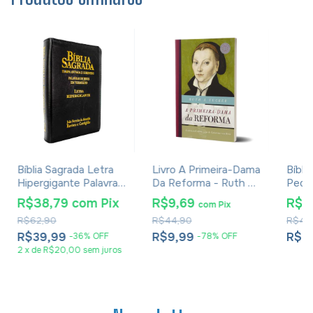
Bíblia Sagrada Letra
Livro A Primeira-Dama
Bíbli
Hipergigante Palavra
Da Reforma - Ruth A.
Pequ
De Jesus Em
Tucker
R$38,79
com
Pix
R$9,69
R$1
com
Pix
Vermelho Com Harpa
R$62,90
R$44,90
R$43
Zíper Preta
R$39,99
R$9,99
R$1
-
36
%
OFF
-
78
%
OFF
2
x
de
R$20,00
sem juros