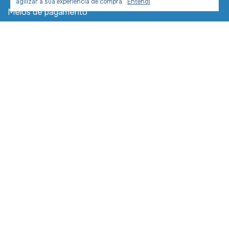
agilizar a sua experiência de compra.
Entendi
Meios de pagamento
Meios de envio
Desenvolvimento e Marketing:
Copyright LIVRARIA COM CRISTO COMERCIAL LTDA -
11391954000270 - 2026. Todos os direitos reservados.