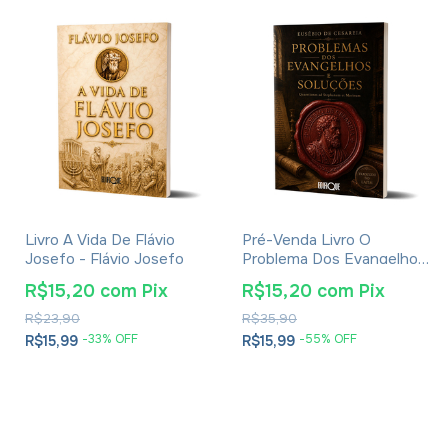
Livro A Vida De Flávio
Pré-Venda Livro O
Josefo - Flávio Josefo
Problema Dos Evangelhos
E Soluções- Eusébio De
R$15,20
com
Pix
R$15,20
com
Pix
Cesareia
R$23,90
R$35,90
-
33
% OFF
-
55
% OFF
R$15,99
R$15,99