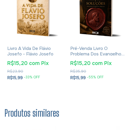
Livro A Vida De Flávio
Pré-Venda Livro O
Josefo - Flávio Josefo
Problema Dos Evangelhos
E Soluções- Eusébio De
R$15,20
com
Pix
R$15,20
com
Pix
Cesareia
R$23,90
R$35,90
-
33
% OFF
-
55
% OFF
R$15,99
R$15,99
Produtos similares