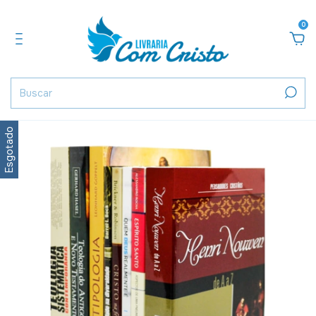
0
Esgotado