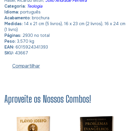
Hasel, Ricardo Bitun,
Julio Andrade Ferreira
Categoria:
Teologia
Idioma:
português
Acabamento
: brochura
Medidas:
14 x 21 cm (5 livros), 16 x 23 cm (2 livros), 16 x 24 cm
(1 livro)
Páginas:
2930 no total
Peso:
3,570 kg
EAN:
6015924341393
SKU:
43667
Compartilhar
Aproveite os Nossos Combos!