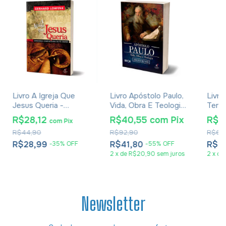
Livro A Igreja Que
Livro Apóstolo Paulo,
Livro
Jesus Queria -
Vida, Obra E Teologia
Temp
Gerhard Lohfink
- Jürgen Becker
Joach
R$28,12
R$40,55
com
Pix
R$3
com
Pix
Impr
R$44,90
R$92,90
R$61,
R$28,99
R$41,80
R$3
-
35
%
OFF
-
55
%
OFF
2
x
de
R$20,90
sem juros
2
x
de
Newsletter