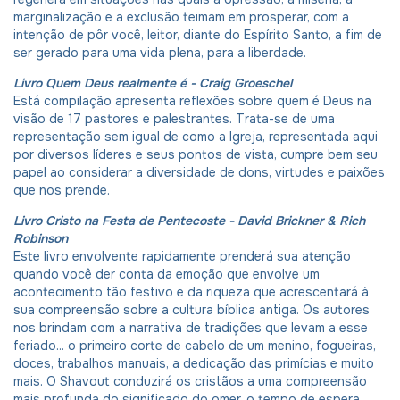
marginalização e a exclusão teimam em prosperar, com a
intenção de pôr você, leitor, diante do Espírito Santo, a fim de
ser gerado para uma vida plena, para a liberdade.
Livro Quem Deus realmente é - Craig Groeschel
Está compilação apresenta reflexões sobre quem é Deus na
visão de 17 pastores e palestrantes. Trata-se de uma
representação sem igual de como a Igreja, representada aqui
por diversos líderes e seus pontos de vista, cumpre bem seu
papel ao considerar a diversidade de dons, virtudes e paixões
que nos prende.
Livro Cristo na Festa de Pentecoste - David Brickner & Rich
Robinson
Este livro envolvente rapidamente prenderá sua atenção
quando você der conta da emoção que envolve um
acontecimento tão festivo e da riqueza que acrescentará à
sua compreensão sobre a cultura bíblica antiga. Os autores
nos brindam com a narrativa de tradições que levam a esse
feriado... o primeiro corte de cabelo de um menino, fogueiras,
doces, trabalhos manuais, a dedicação das primícias e muito
mais. O Shavout conduzirá os cristãos a uma compreensão
mais profunda do significado do omer, o tempo de espera,