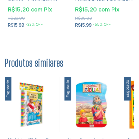
E Soluções- Eusébio De
R$15,20
com
Pix
R$15,20
com
Pix
Cesareia
R$23,90
R$35,90
-
33
% OFF
-
55
% OFF
R$15,99
R$15,99
Produtos similares
Esgotado
Esgotado
Esgotado