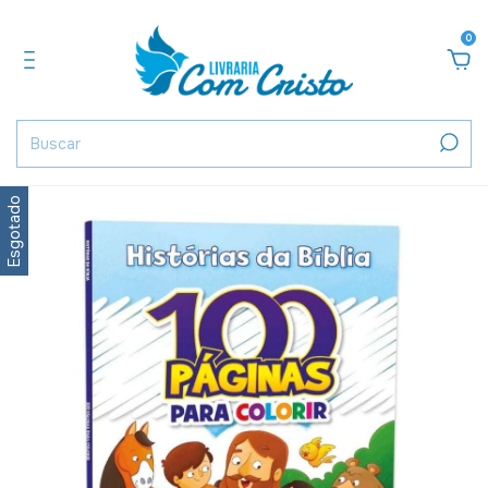
0
Esgotado