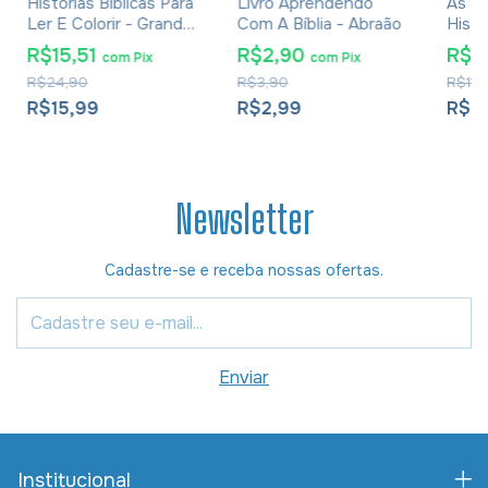
Histórias Bíblicas Para
Livro Aprendendo
As Ma
Ler E Colorir - Grande
Com A Bíblia - Abraão
Histó
- Kit Com 10 Livros
Livro
R$15,51
R$2,90
R$7
com
Pix
com
Pix
Com 
R$24,90
R$3,90
R$11,
R$15,99
R$2,99
R$7
Newsletter
Cadastre-se e receba nossas ofertas.
Institucional