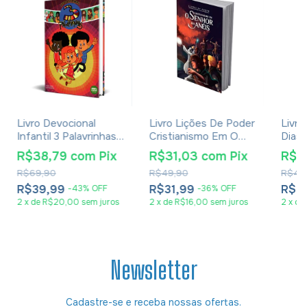
Livro Devocional
Livro Lições De Poder
Livro
Infantil 3 Palavrinhas -
Cristianismo Em O
Dias
Vinicius A. Miranda E
Senhor Dos Anéis -
Vinga
R$38,79
com
Pix
R$31,03
com
Pix
R$3
Kleverton Monteiro
Rafael Soares E
Mede
R$69,90
R$49,90
R$44
Vinícius A. Miranda
R$39,99
R$31,99
R$3
-
43
%
OFF
-
36
%
OFF
2
x
de
R$20,00
sem juros
2
x
de
R$16,00
sem juros
2
x
de
Newsletter
Cadastre-se e receba nossas ofertas.