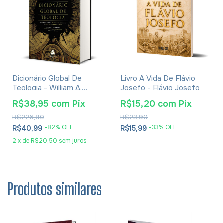
Dicionário Global De
Livro A Vida De Flávio
Teologia - William A.
Josefo - Flávio Josefo
Dyrness
R$38,95
com
Pix
R$15,20
com
Pix
R$226,90
R$23,90
-
82
% OFF
-
33
% OFF
R$40,99
R$15,99
2
x
de
R$20,50
sem juros
Produtos similares