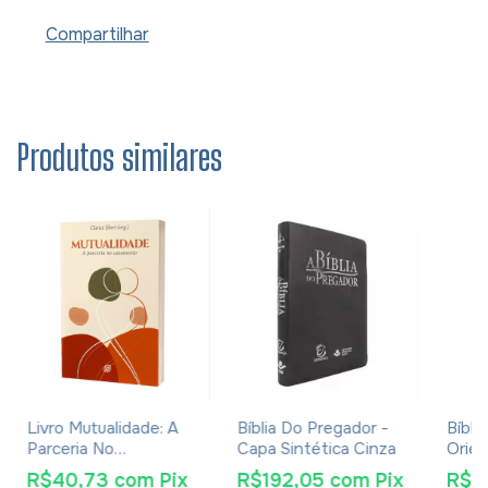
Compartilhar
Produtos similares
Livro Mutualidade: A
Bíblia Do Pregador -
Bíbli
Parceria No
Capa Sintética Cinza
Orien
Casamento - Clarice
Luxo 
R$40,73
com
Pix
R$192,05
com
Pix
R$1