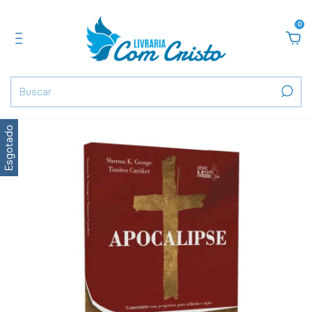
0
Esgotado