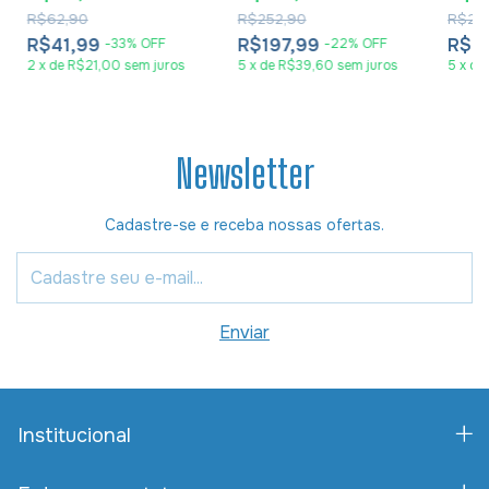
Ebert
R$62,90
R$252,90
R$25
R$41,99
R$197,99
R$1
-
33
%
OFF
-
22
%
OFF
2
x
de
R$21,00
sem juros
5
x
de
R$39,60
sem juros
5
x
de
Newsletter
Cadastre-se e receba nossas ofertas.
Institucional