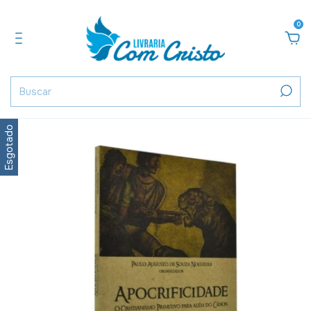
0
Esgotado