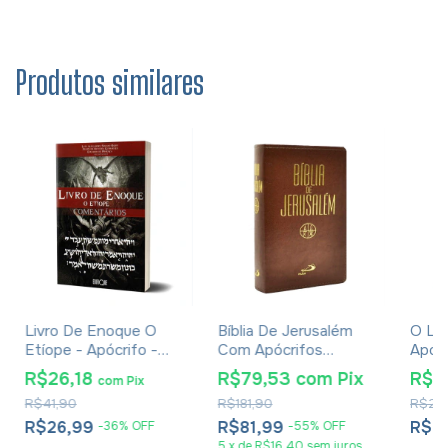
Produtos similares
Livro De Enoque O
Bíblia De Jerusalém
O Liv
Etíope - Apócrifo -
Com Apócrifos
Apócr
Luiz Alexandre Solano
Marrom Claro
R$26,18
R$79,53
com
Pix
R$1
com
Pix
Rossi
R$41,90
R$181,90
R$26
R$26,99
R$81,99
R$1
-
36
%
OFF
-
55
%
OFF
5
x
de
R$16,40
sem juros