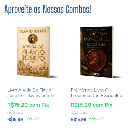
Aproveite os Nossos Combos!
Livro A Vida De Flávio
Pré-Venda Livro O
Josefo - Flávio Josefo
Problema Dos Evangelhos
E Soluções- Eusébio De
R$15,20
com
Pix
R$15,20
com
Pix
Cesareia
R$23,90
R$35,90
-
33
% OFF
-
55
% OFF
R$15,99
R$15,99