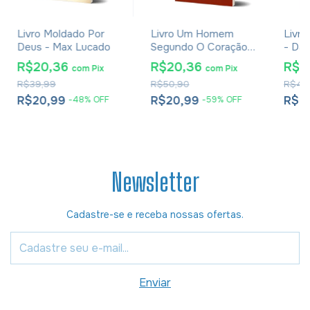
Livro Moldado Por
Livro Um Homem
Livr
Deus - Max Lucado
Segundo O Coração
- Dav
De Deus - Jim George
R$20,36
R$20,36
R$2
com
Pix
com
Pix
R$39,99
R$50,90
R$46
R$20,99
R$20,99
R$2
-
48
%
OFF
-
59
%
OFF
Newsletter
Cadastre-se e receba nossas ofertas.