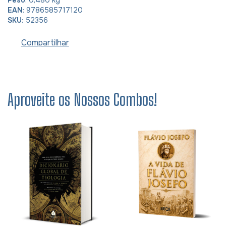
Peso
: 0,480 kg
EAN
: 9786585717120
SKU
: 52356
Compartilhar
Aproveite os Nossos Combos!