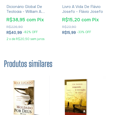
Dicionário Global De
Livro A Vida De Flávio
Teologia - William A.
Josefo - Flávio Josefo
Dyrness
R$38,95
com
Pix
R$15,20
com
Pix
R$226,90
R$23,90
-
82
% OFF
-
33
% OFF
R$40,99
R$15,99
2
x
de
R$20,50
sem juros
Produtos similares