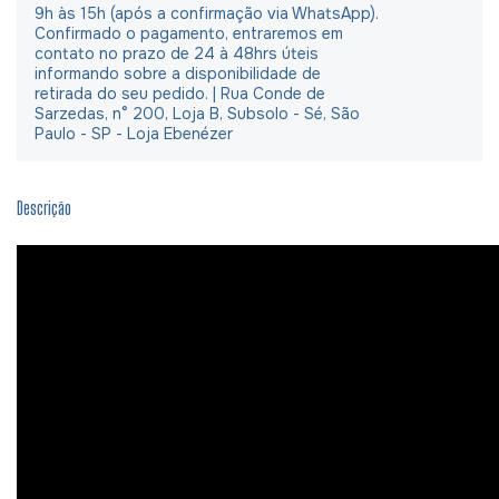
9h às 15h (após a confirmação via WhatsApp).
Confirmado o pagamento, entraremos em
contato no prazo de 24 à 48hrs úteis
informando sobre a disponibilidade de
retirada do seu pedido. | Rua Conde de
Sarzedas, n° 200, Loja B, Subsolo - Sé, São
Paulo - SP - Loja Ebenézer
Descrição