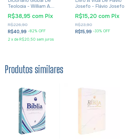
Dicionário Global De
Livro A Vida De Flávio
Teologia - William A.
Josefo - Flávio Josefo
Dyrness
R$38,95
com
Pix
R$15,20
com
Pix
R$226,90
R$23,90
-
82
% OFF
-
33
% OFF
R$40,99
R$15,99
2
x
de
R$20,50
sem juros
Produtos similares