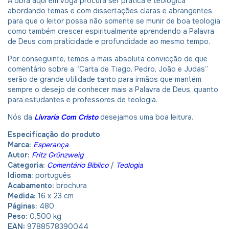
A obra aqui em voga procura ser prática e teológica
abordando temas e com dissertações claras e abrangentes
para que o leitor possa não somente se munir de boa teologia
como também crescer espiritualmente aprendendo a Palavra
de Deus com praticidade e profundidade ao mesmo tempo.
Por conseguinte, temos a mais absoluta convicção de que
comentário sobre a “Carta de Tiago, Pedro, João e Judas”
serão de grande utilidade tanto para irmãos que mantém
sempre o desejo de conhecer mais a Palavra de Deus, quanto
para estudantes e professores de teologia.
Nós da
Livraria Com Cristo
desejamos uma boa leitura.
Especificação do produto
Marca:
Esperança
Autor:
Fritz Grünzweig
Categoria:
Comentário Bíblico
/
Teologia
Idioma:
português
Acabamento:
brochura
Medida:
16 x 23 cm
Páginas:
480
Peso:
0,500 kg
EAN:
9788578390044