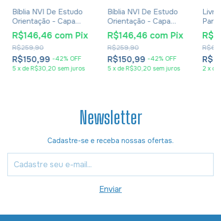
Bíblia NVI De Estudo
Bíblia NVI De Estudo
Livro
Orientação - Capa
Orientação - Capa
Parce
Luxo Blue Waves
Luxo Rose Gold
Casam
R$146,46
com
Pix
R$146,46
com
Pix
R$4
Eber
R$259,90
R$259,90
R$62
R$150,99
R$150,99
R$4
-
42
%
OFF
-
42
%
OFF
5
x
de
R$30,20
sem juros
5
x
de
R$30,20
sem juros
2
x
de
Newsletter
Cadastre-se e receba nossas ofertas.