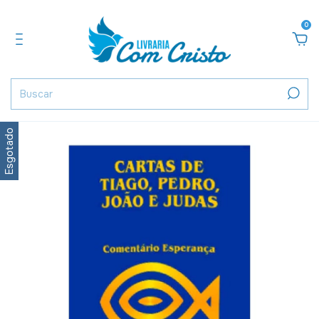
0
Esgotado