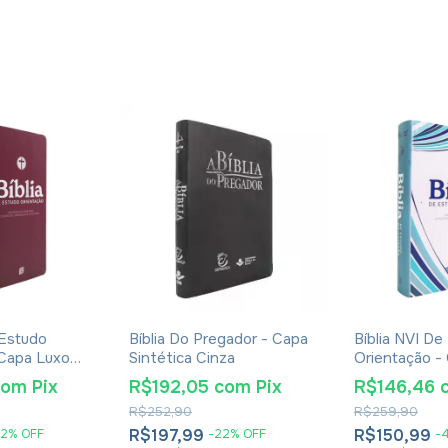
 Estudo
Bíblia Do Pregador - Capa
Bíblia NVI De
 Capa Luxo
Sintética Cinza
Orientação -
Blue Waves
com
Pix
R$192,05
com
Pix
R$146,46
R$252,90
R$259,90
R$197,99
R$150,99
2
%
OFF
-
22
%
OFF
-