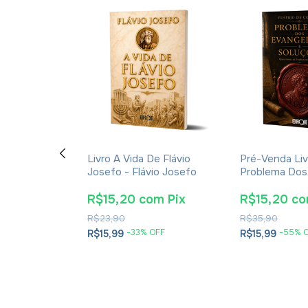
ção E A
Livro A Vida De Flávio
Pré-Venda Liv
cações Da
Josefo - Flávio Josefo
Problema Dos
rna Para A
E Soluções- 
tã - James K.
Cesareia
m
Pix
R$15,20
com
Pix
R$15,20
c
R$23,90
R$35,90
OFF
-
33
% OFF
-
55
% 
R$15,99
R$15,99