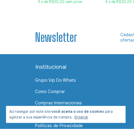
5
x
de
R$30,20
sem juros
5
x
de
R$30,20
Newsletter
Cadast
oferta
Institucional
Grupo Vip Do Whats
Como Comprar
Compras Internacionais
Ao navegar por este site
você aceita o uso de cookies
para
Contato
agilizar a sua experiência de compra.
Entendi
Políticas de Privacidade