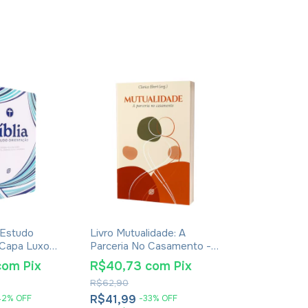
 Estudo
Livro Mutualidade: A
Bíblia NVI D
 Capa Luxo
Parceria No Casamento -
Orientação -
Clarice Ebert
Rose Olive
com
Pix
R$40,73
com
Pix
R$146,46
R$62,90
R$259,90
R$41,99
R$150,99
42
%
OFF
-
33
%
OFF
-