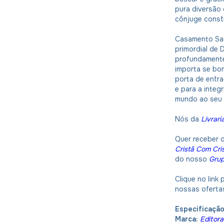
pura diversão 
cônjuge const
Casamento Sag
primordial de 
profundamente
importa se bom
porta de entr
e para a integ
mundo ao seu 
Nós da
Livrari
Quer receber 
Cristã Com Cri
do nosso
Gru
Clique no link
nossas oferta
Especificação
Marca:
Editor