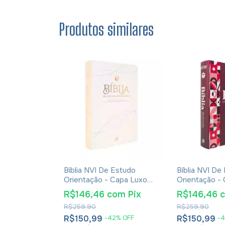
Produtos similares
Em Família
Bíblia NVI De Estudo
Bíblia NVI De
Orientação - Capa Luxo
Orientação -
Rose Gold
Red Minimal
R$146,46
com
Pix
R$146,46
m
Pix
R$259,90
R$259,90
R$150,99
R$150,99
-
42
%
OFF
-
4