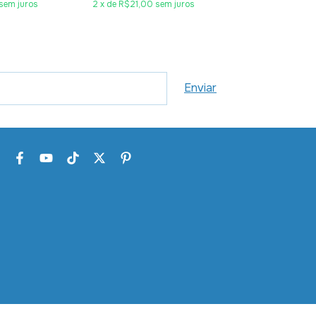
sem juros
2
x
de
R$21,00
sem juros
5
x
de
R$30,20