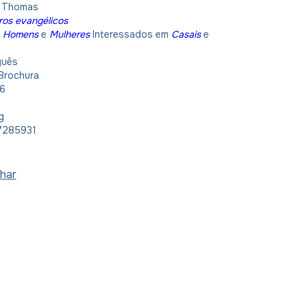
 Thomas
ros evangélicos
:
Homens
e
Mulheres
Interessados em
Casais
e
guês
Brochura
16
g
285931
har