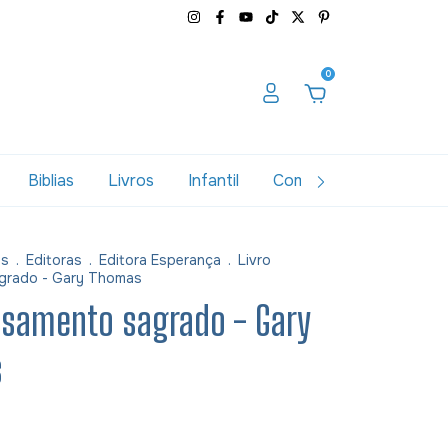
0
Biblias
Livros
Infantil
Combos
Variados
as
.
Editoras
.
Editora Esperança
.
Livro
grado - Gary Thomas
asamento sagrado - Gary
s