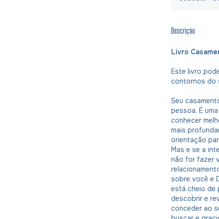
Descrição
Livro Casame
Este livro pod
contornos do 
Seu casamento
pessoa. É uma 
conhecer melho
mais profunda
orientação pa
Mas e se a int
não for fazer 
relacionament
sobre você e 
está cheio de 
descobrir e re
conceder ao s
buscar e graci