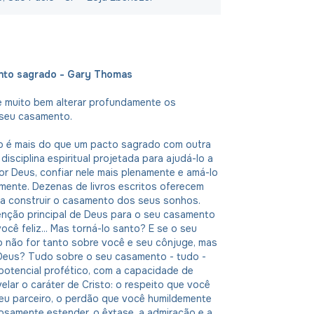
nto sagrado - Gary Thomas
e muito bem alterar profundamente os
seu casamento.
 é mais do que um pacto sagrado com outra
disciplina espiritual projetada para ajudá-lo a
r Deus, confiar nele mais plenamente e amá-lo
mente. Dezenas de livros escritos oferecem
ra construir o casamento dos seus sonhos.
enção principal de Deus para o seu casamento
você feliz... Mas torná-lo santo? E se o seu
o não for tanto sobre você e seu cônjuge, mas
Deus? Tudo sobre o seu casamento - tudo -
potencial profético, com a capacidade de
velar o caráter de Cristo: o respeito que você
eu parceiro, o perdão que você humildemente
osamente estender, o êxtase, a admiração e a