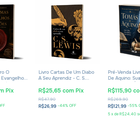
ro O
Livro Cartas De Um Diabo
Pré-Venda Liv
 Evangelhos
A Seu Aprendiz - C. S.
De Aquino: Sua
Eusébio De
Lewis - Brochura
Obra E Sua Ép
Eudaldo Forme
om
Pix
R$25,65
com
Pix
R$115,90
c
R$47,90
R$269,90
OFF
-
44
% OFF
-
55
% 
R$26,99
R$121,99
5
x
de
R$24,40
s