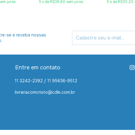
sem juros
5
x
de
R$39,60
sem juros
5
x
de
R$30,20
re-se e receba nossas
s.
Entre em contato
11 3242-2392 / 11 95636-9512
livrariacomcristo@cdle.com.br