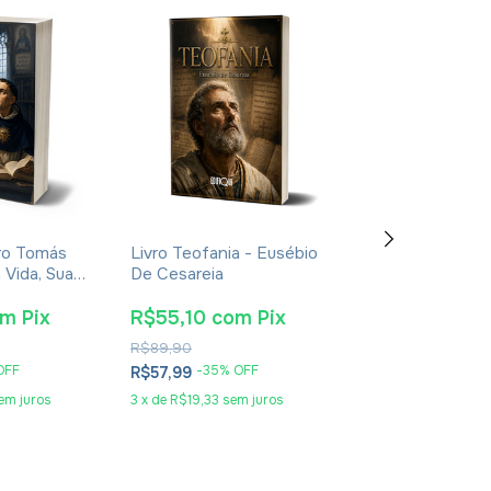
ro Tomás
Livro Teofania - Eusébio
Livro De Enoqu
 Vida, Sua
De Cesareia
- Apócrifo - Lu
oca -
Alexandre Sola
nt Giralt
om
Pix
R$55,10
com
Pix
R$25,65
co
R$89,90
R$41,90
OFF
-
35
% OFF
-
36
% O
R$57,99
R$26,99
em juros
3
x
de
R$19,33
sem juros