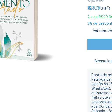
R$59,90
R$38,79
com
Pix
2
x de
R$20,0
3% de descon
Ver mais de
Nossa lo
Ponto de ret
Retirada de
das 9h às 1
WhatsApp).
entraremos 
48hrs úteis
disponibilid
Rua Conde d
Subsolo - S