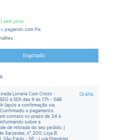
0
sem juros
to
pagando com Pix
talhes
ja
irada Livraria Com Cristo -
Grátis
 SEG à SEX das 9 às 17h - SAB
5h (após a confirmação via
 Confirmado o pagamento,
em contato no prazo de 24 à
 informando sobre a
ade de retirada do seu pedido. |
e Sarzedas, n° 200, Loja B,
é, São Paulo - SP - Loja Ebenézer