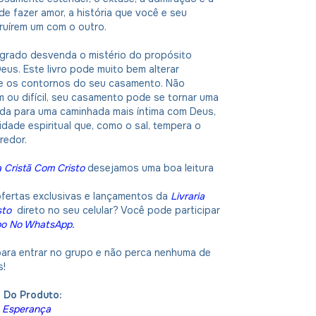
de fazer amor, a história que você e seu
ruírem um com o outro.
rado desvenda o mistério do propósito
Deus. Este livro pode muito bem alterar
 os contornos do seu casamento. Não
 ou difícil, seu casamento pode se tornar uma
ada para uma caminhada mais íntima com Deus,
ridade espiritual que, como o sal, tempera o
redor.
a Cristã Com Cristo
desejamos uma boa leitura
ofertas exclusivas e lançamentos da
Livraria
sto
direto no seu celular? Você pode participar
po No WhatsApp
.
 para entrar no grupo e não perca nenhuma de
s!
 Do Produto:
a Esperança