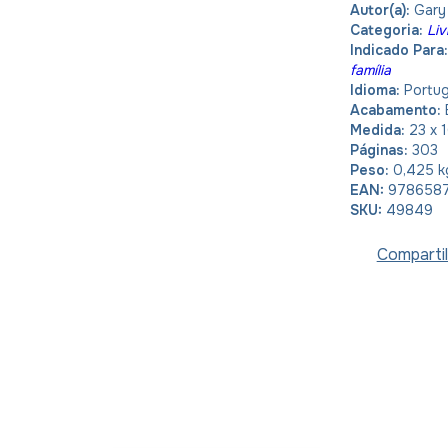
Autor(a):
Gary
Categoria:
Liv
Indicado Para
família
Idioma:
Portu
Acabamento:
Medida:
23 x 
Páginas:
303
Peso:
0,425 k
EAN:
9786587
SKU:
49849
Compartil