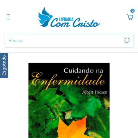
0
Esgotado