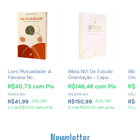
Livro Mutualidade: A
Bíblia NVI De Estudo
Bíbli
Parceria No
Orientação - Capa
Orien
Casamento - Clarice
Luxo Rose Gold
Luxo 
R$40,73
com
Pix
R$146,46
com
Pix
R$1
Ebert
R$62,90
R$259,90
R$25
R$41,99
R$150,99
R$1
-
33
%
OFF
-
42
%
OFF
2
x
de
R$21,00
sem juros
5
x
de
R$30,20
sem juros
5
x
de
Newsletter