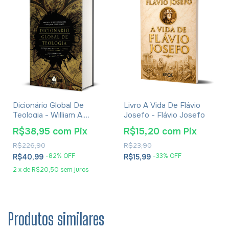
Dicionário Global De
Livro A Vida De Flávio
Teologia - William A.
Josefo - Flávio Josefo
Dyrness
R$38,95
com
Pix
R$15,20
com
Pix
R$226,90
R$23,90
-
82
% OFF
-
33
% OFF
R$40,99
R$15,99
2
x
de
R$20,50
sem juros
Produtos similares