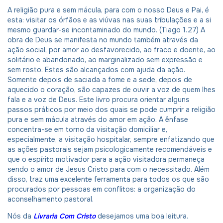
A religião pura e sem mácula, para com o nosso Deus e Pai, é
esta: visitar os órfãos e as viúvas nas suas tribulações e a si
mesmo guardar-se incontaminado do mundo. (Tiago 1.27) A
obra de Deus se manifesta no mundo também através da
ação social, por amor ao desfavorecido, ao fraco e doente, ao
solitário e abandonado, ao marginalizado sem expressão e
sem rosto. Estes são alcançados com ajuda da ação.
Somente depois de saciada a fome e a sede, depois de
aquecido o coração, são capazes de ouvir a voz de quem lhes
fala e a voz de Deus. Este livro procura orientar alguns
passos práticos por meio dos quais se pode cumprir a religião
pura e sem mácula através do amor em ação. A ênfase
concentra-se em torno da visitação domiciliar e,
especialmente, a visitação hospitalar, sempre enfatizando que
as ações pastorais sejam psicologicamente recomendáveis e
que o espírito motivador para a ação visitadora permaneça
sendo o amor de Jesus Cristo para com o necessitado. Além
disso, traz uma excelente ferramenta para todos os que são
procurados por pessoas em conflitos: a organização do
aconselhamento pastoral.
Nós da
Livraria Com Cristo
desejamos uma boa leitura.