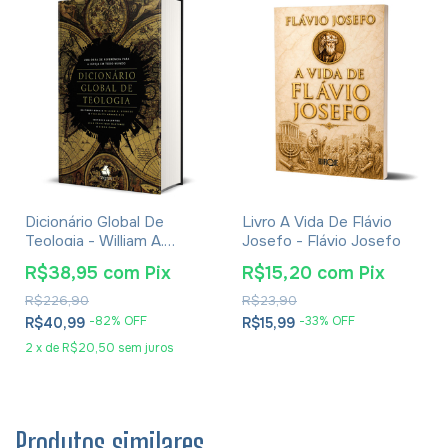
Dicionário Global De
Livro A Vida De Flávio
Teologia - William A.
Josefo - Flávio Josefo
Dyrness
R$38,95
com
Pix
R$15,20
com
Pix
R$226,90
R$23,90
-
82
% OFF
-
33
% OFF
R$40,99
R$15,99
2
x
de
R$20,50
sem juros
Produtos similares