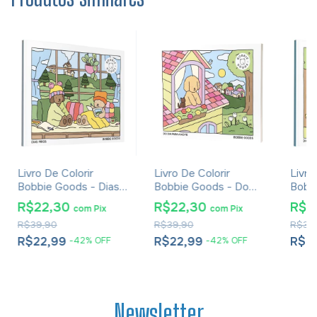
Livro De Colorir
Livro De Colorir
Livro
Bobbie Goods - Dias
Bobbie Goods - Do
Bobbi
Frios
Dia Para A Noite
Quen
R$22,30
R$22,30
R$2
com
Pix
com
Pix
R$39,90
R$39,90
R$39
R$22,99
R$22,99
R$2
-
42
%
OFF
-
42
%
OFF
Newsletter