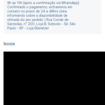
9h às 15h (após a confirmação via WhatsApp).
Confirmado o pagamento, entraremos em
contato no prazo de 24 à 48hrs úteis
informando sobre a disponibilidade de
retirada do seu pedido. | Rua Conde de
Sarzedas, n° 200, Loja B, Subsolo - Sé, São
Paulo - SP - Loja Ebenézer
Descrição