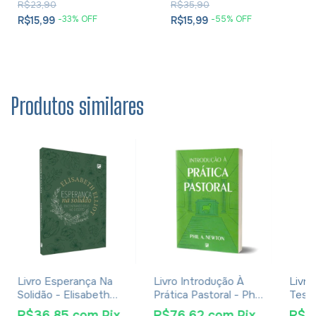
R$23,90
R$35,90
-
33
% OFF
-
55
% OFF
R$15,99
R$15,99
Produtos similares
Livro Esperança Na
Livro Introdução À
Livro
Solidão - Elisabeth
Prática Pastoral - Phil
Teses
Elliot
A. Newton
Nicho
R$36,85
com
Pix
R$76,62
com
Pix
R$4