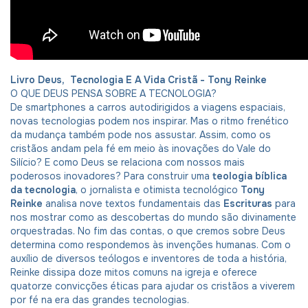
Livro Deus, Tecnologia E A Vida Cristã - Tony Reinke
O QUE DEUS PENSA SOBRE A TECNOLOGIA?
De smartphones a carros autodirigidos a viagens espaciais,
novas tecnologias podem nos inspirar. Mas o ritmo frenético
da mudança também pode nos assustar. Assim, como os
cristãos andam pela fé em meio às inovações do Vale do
Silício? E como Deus se relaciona com nossos mais
poderosos inovadores? Para construir uma
teologia bíblica
da tecnologia
, o jornalista e otimista tecnológico
Tony
Reinke
analisa nove textos fundamentais das
Escrituras
para
nos mostrar como as descobertas do mundo são divinamente
orquestradas. No fim das contas, o que cremos sobre Deus
determina como respondemos às invenções humanas. Com o
auxílio de diversos teólogos e inventores de toda a história,
Reinke dissipa doze mitos comuns na igreja e oferece
quatorze convicções éticas para ajudar os cristãos a viverem
por fé na era das grandes tecnologias.