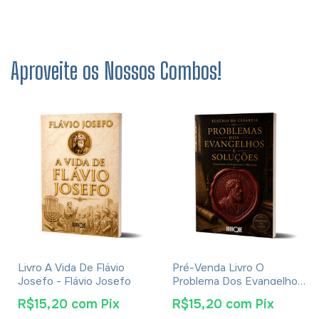
Aproveite os Nossos Combos!
Livro A Vida De Flávio
Pré-Venda Livro O
Josefo - Flávio Josefo
Problema Dos Evangelhos
E Soluções- Eusébio De
R$15,20
com
Pix
R$15,20
com
Pix
Cesareia