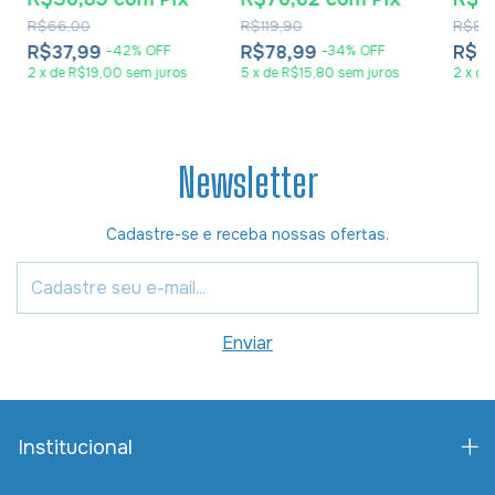
R$66,00
R$119,90
R$80
R$37,99
R$78,99
R$4
-
42
%
OFF
-
34
%
OFF
2
x
de
R$19,00
sem juros
5
x
de
R$15,80
sem juros
2
x
de
Newsletter
Cadastre-se e receba nossas ofertas.
Institucional