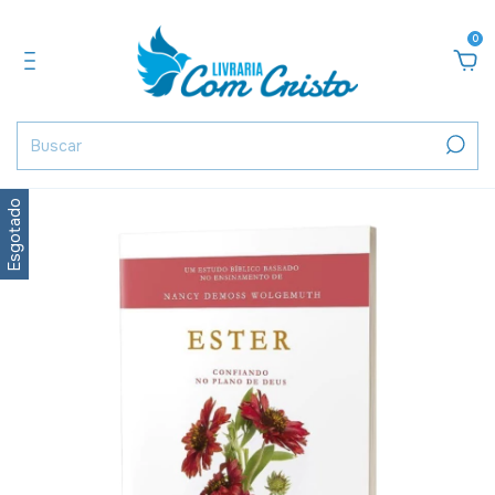
0
Esgotado