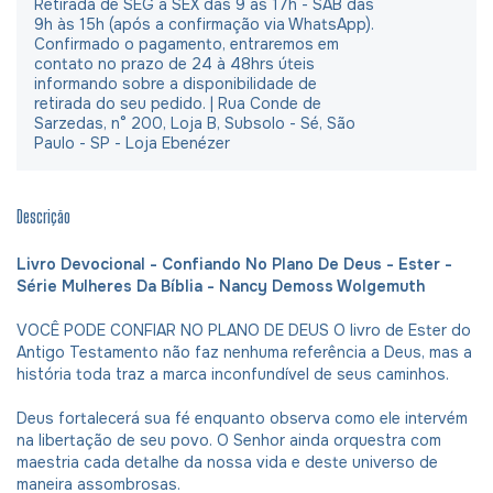
Retirada de SEG à SEX das 9 às 17h - SAB das
9h às 15h (após a confirmação via WhatsApp).
Confirmado o pagamento, entraremos em
contato no prazo de 24 à 48hrs úteis
informando sobre a disponibilidade de
retirada do seu pedido. | Rua Conde de
Sarzedas, n° 200, Loja B, Subsolo - Sé, São
Paulo - SP - Loja Ebenézer
Descrição
Livro Devocional - Confiando No Plano De Deus - Ester -
Série Mulheres Da Bíblia - Nancy Demoss Wolgemuth
VOCÊ PODE CONFIAR NO PLANO DE DEUS O livro de Ester do
Antigo Testamento não faz nenhuma referência a Deus, mas a
história toda traz a marca inconfundível de seus caminhos.
Deus fortalecerá sua fé enquanto observa como ele intervém
na libertação de seu povo. O Senhor ainda orquestra com
maestria cada detalhe da nossa vida e deste universo de
maneira assombrosas.