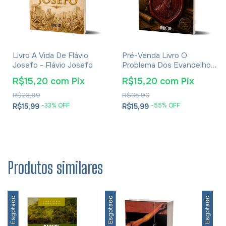
Livro A Vida De Flávio
Pré-Venda Livro O
Josefo - Flávio Josefo
Problema Dos Evangelhos
E Soluções- Eusébio De
R$15,20
com
Pix
R$15,20
com
Pix
Cesareia
R$23,90
R$35,90
-
33
% OFF
-
55
% OFF
R$15,99
R$15,99
Produtos similares
Esgotado
Esgotado
Esgotado