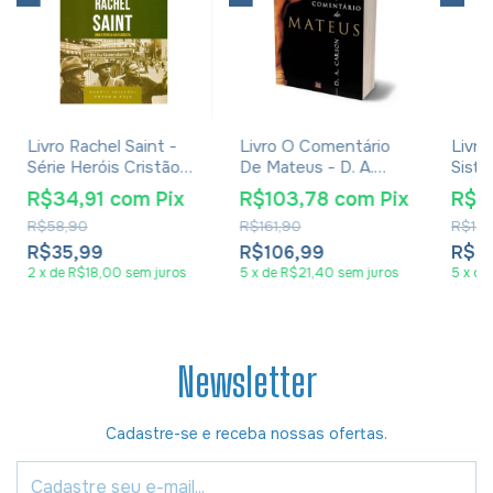
Livro Rachel Saint -
Livro O Comentário
Livro
Série Heróis Cristãos
De Mateus - D. A.
Siste
- Janet Benge
Carson
E Fil
R$34,91
com
Pix
R$103,78
com
Pix
R$7
Mcgr
R$58,90
R$161,90
R$130
R$35,99
R$106,99
R$7
2
x
de
R$18,00
sem juros
5
x
de
R$21,40
sem juros
5
x
de
Newsletter
Cadastre-se e receba nossas ofertas.