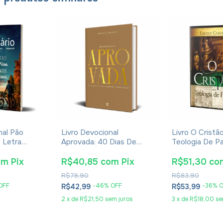
nal Pão
Livro Devocional
Livro O Cristã
- Letra
Aprovada: 40 Dias De
Teologia De Pa
a
Maturidade Espiritual -
Cerfaux
Bianca Franco
om
Pix
R$40,85
com
Pix
R$51,30
co
R$78,90
R$83,90
OFF
-
46
% OFF
-
36
% 
R$42,99
R$53,99
2
x
de
R$21,50
sem juros
3
x
de
R$18,00
se