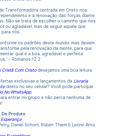
dade Transformadora centrada em Cristo nos
rependimento e à renovação das forças diante
ias. Não se trata de escolher o caminho que nos
cil ou agradável, mas de seguir aquele que
 para nós.
conforme os padrões deste mundo, mas deixem
ransforme pela renovação da mente, para que
entar qual é a boa, agradável e perfeita
us.” - Romanos 12.2
a Cristã Com Cristo
desejamos uma boa leitura
ofertas exclusivas e lançamentos da
Livraria
sto
direto no seu celular? Você pode participar
po No WhatsApp
.
 para entrar no grupo e não perca nenhuma de
s!
o Do Produto
a Esperança
Petry, Daniel Schorn, Rúben Thiem E Leonir Arno
ros Evangélicos