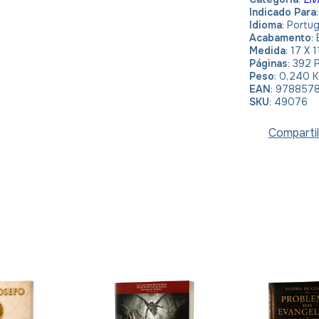
Indicado Para
Idioma
:
Portu
Acabamento
:
Medida
: 17 X
Páginas
: 392 
Peso
: 0,240 
EAN
: 978857
SKU
: 49076
Compartil