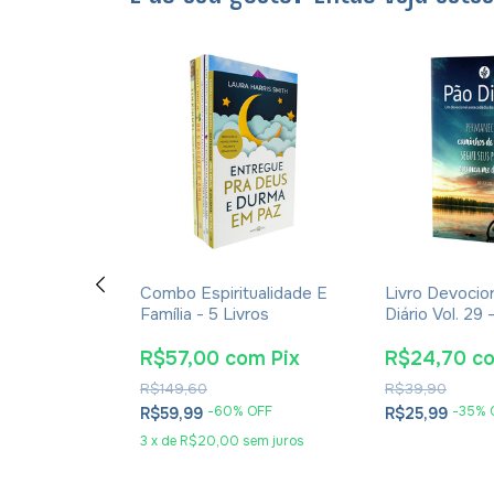
a Do Espírito
Combo Espiritualidade E
Livro Devocio
Antigo
Família - 5 Livros
Diário Vol. 29 
 Wilf
Grande — Cap
Permanecer
om
Pix
R$57,00
com
Pix
R$24,70
c
R$149,60
R$39,90
 OFF
-
60
% OFF
-
35
% 
R$59,99
R$25,99
em juros
3
x
de
R$20,00
sem juros