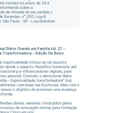
em contato no prazo de 24 à
 informando sobre a
ade de retirada do seu pedido. |
e Sarzedas, n° 200, Loja B,
é, São Paulo - SP - Loja Ebenézer
al Diário Orando em Família Vol. 27 -
de Transformadora - Edição De Bolso
, espiritualidade tornou-se um assunto
do desde o aspecto filosófico humanista, até
vacional por influenciadores digitais, para
sso pessoal. Contudo, o devocional diário
ília - Espiritualidade transformadora" traz
iferente: com base nas Escrituras, lidas com o
o, temos o objetivo de promover uma mudança
rofunda.
flexões diárias, seremos conduzidos pelos
processo de renovação mental, para formação
Jesus Cristo em nós.