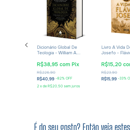
De Cultura,
Dicionário Global De
Livro A Vida D
Tradições
Teologia - William A.
Josefo - Fláv
íblicos -
Dyrness
drade
om
Pix
R$38,95
com
Pix
R$15,20
c
R$226,90
R$23,90
OFF
-
82
% OFF
-
33
% O
R$40,99
R$15,99
sem juros
2
x
de
R$20,50
sem juros
É do seu gosto? Então veja este