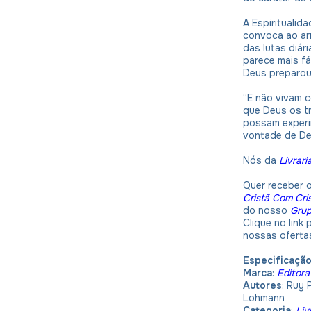
A Espirituali
convoca ao ar
das lutas diár
parece mais fá
Deus preparou
“E não vivam 
que Deus os t
possam experim
vontade de De
Nós da
Livrari
Quer receber 
Cristã Com Cri
do nosso
Gru
Clique no link
nossas oferta
Especificaçã
Marca
:
Editor
Autores
: Ruy 
Lohmann
Categoria
:
Liv