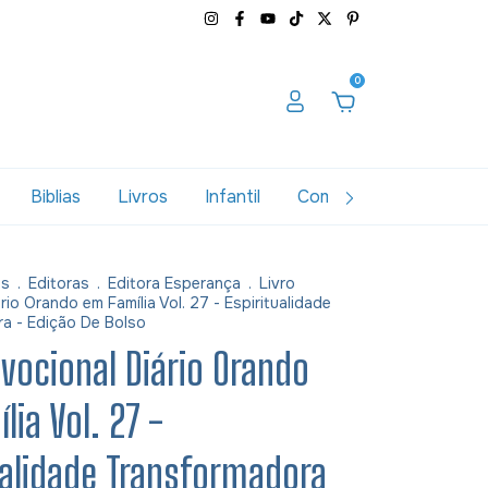
0
Biblias
Livros
Infantil
Combos
Variados
as
.
Editoras
.
Editora Esperança
.
Livro
rio Orando em Família Vol. 27 - Espiritualidade
a - Edição De Bolso
evocional Diário Orando
lia Vol. 27 -
ualidade Transformadora