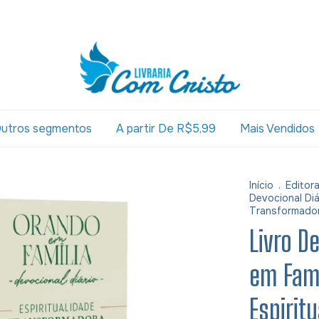
utros segmentos
A partir De R$5,99
Mais Vendidos
Início
.
Editor
Devocional Diá
Transformador
Livro D
em Famí
Espirit