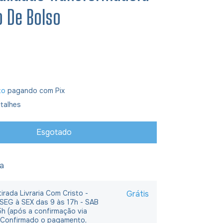
o De Bolso
to
pagando com Pix
talhes
ja
irada Livraria Com Cristo -
Grátis
 SEG à SEX das 9 às 17h - SAB
5h (após a confirmação via
 Confirmado o pagamento,