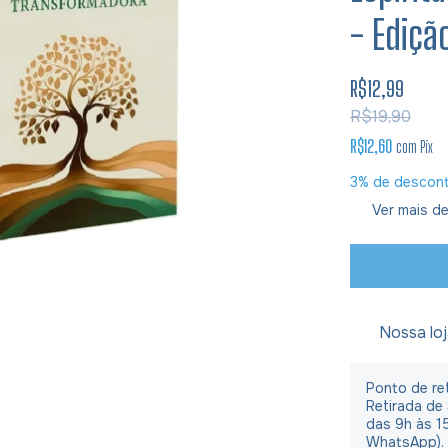
- Ediçã
R$12,99
R$19,90
R$12,60
com
Pix
3% de descon
Ver mais de
Nossa lo
Ponto de ret
Retirada de
das 9h às 1
WhatsApp).