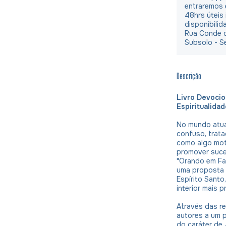
entraremos 
48hrs úteis
disponibilid
Rua Conde d
Subsolo - S
Descrição
Livro Devocion
Espiritualida
No mundo atual
confuso, trata
como algo moti
promover suce
"Orando em Fam
uma proposta d
Espírito Sant
interior mais p
Através das re
autores a um 
do caráter de 