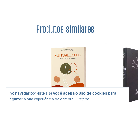
Produtos similares
Ao navegar por este site
você aceita o uso de cookies
para
agilizar a sua experiência de compra.
Entendi
B Do
Livro Mutualidade: A
Bíblia Do Pre
 Fernando
Parceria No Casamento -
Sintética Cin
Clarice Ebert
R$40,73
com
Pix
R$192,05
m
Pix
R$62,90
R$252,90