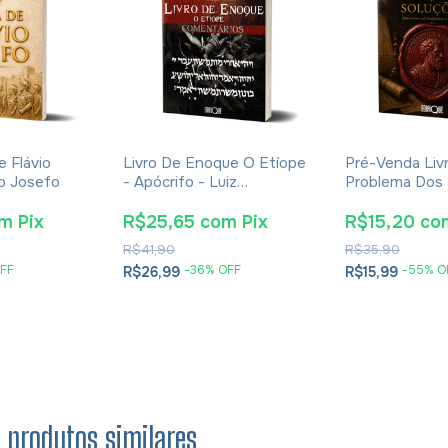
e Flávio
Livro De Enoque O Etíope
Pré-Venda Liv
io Josefo
- Apócrifo - Luiz
Problema Dos
Alexandre Solano Rossi
E Soluções- E
Cesareia
om
Pix
R$25,65
com
Pix
R$15,20
co
R$41,90
R$35,90
FF
-
36
% OFF
-
55
% O
R$26,99
R$15,99
s produtos similares