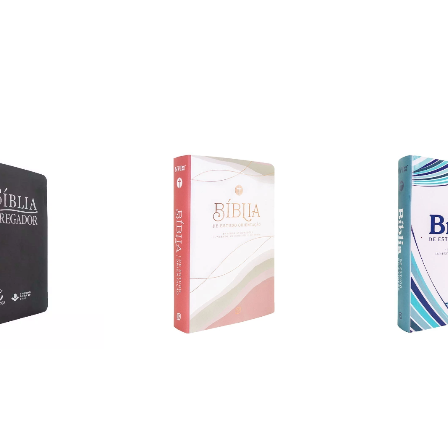
gador - Capa
Bíblia NVI De Estudo
Bíblia NVI De
za
Orientação - Capa Luxo
Orientação -
Rose Olive
Blue Waves
com
Pix
R$146,46
com
Pix
R$146,46
R$259,90
R$259,90