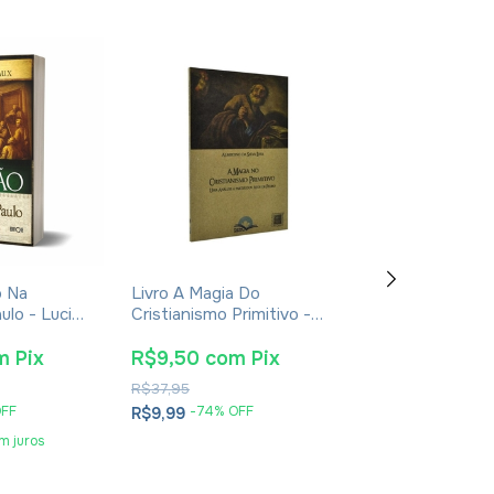
o Na
Livro A Magia Do
Livro Orações
ulo - Lucien
Cristianismo Primitivo -
As Comportas 
Albertino Da Silva Lima
John Eckhardt
m
Pix
R$9,50
com
Pix
R$19,95
co
R$37,95
R$31,47
OFF
-
74
% OFF
-
33
% O
R$9,99
R$20,99
m juros