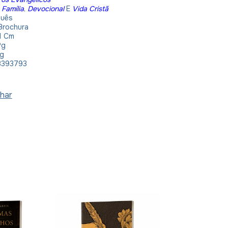
:
Família
,
Devocional
E
Vida Cristã
guês
 Brochura
 11 Cm
Pg
Kg
8393793
har