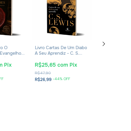
ro O
Livro Cartas De Um Diabo
Livro Jerusal
 Evangelhos
A Seu Aprendiz - C. S.
De Jesus - Jo
usébio De
Lewis - Brochura
Jeremias - Imp
2024
m
Pix
R$25,65
com
Pix
R$38,00
co
R$47,90
R$61,90
FF
-
44
% OFF
-
35
% O
R$26,99
R$39,99
2
x
de
R$20,00
se