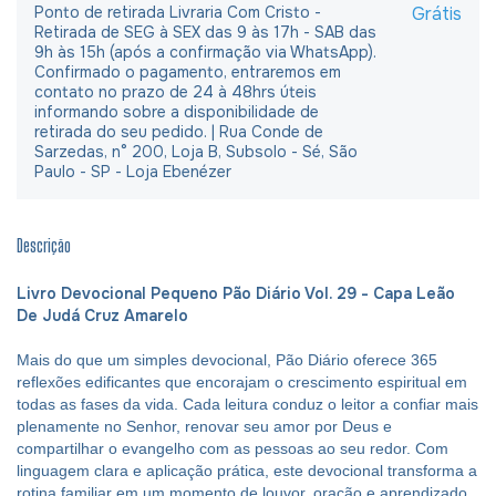
Ponto de retirada Livraria Com Cristo -
Grátis
Retirada de SEG à SEX das 9 às 17h - SAB das
9h às 15h (após a confirmação via WhatsApp).
Confirmado o pagamento, entraremos em
contato no prazo de 24 à 48hrs úteis
informando sobre a disponibilidade de
retirada do seu pedido. | Rua Conde de
Sarzedas, n° 200, Loja B, Subsolo - Sé, São
Paulo - SP - Loja Ebenézer
Descrição
Livro Devocional Pequeno Pão Diário Vol. 29 - Capa Leão
De Judá Cruz Amarelo
Mais do que um simples devocional, Pão Diário oferece 365
reflexões edificantes que encorajam o crescimento espiritual em
todas as fases da vida. Cada leitura conduz o leitor a confiar mais
plenamente no Senhor, renovar seu amor por Deus e
compartilhar o evangelho com as pessoas ao seu redor. Com
linguagem clara e aplicação prática, este devocional transforma a
rotina familiar em um momento de louvor, oração e aprendizado.