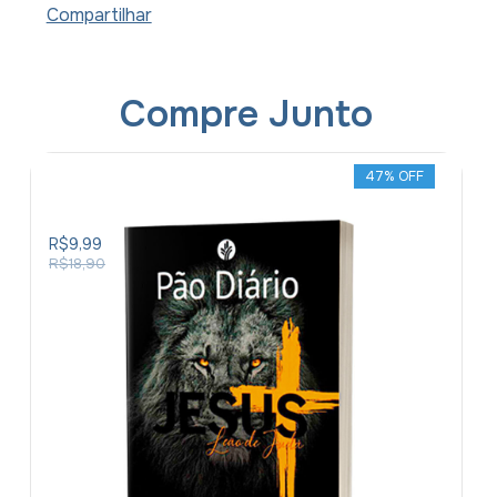
Compartilhar
Compre Junto
47
% OFF
Livro
Devocional
Pequeno
Pão
R$9,99
Diário
R$18,90
Vol.
29
-
Capa
Leão
De
Judá
Cruz
Amarelo