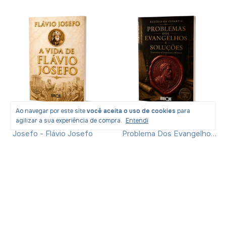
Ao navegar por este site
você aceita o uso de cookies
para
agilizar a sua experiência de compra.
Entendi
Livro A Vida De Flávio
Pré-Venda Livro O
Josefo - Flávio Josefo
Problema Dos Evangelhos
E Soluções- Eusébio De
Cesareia
R$15,20
com
Pix
R$15,20
com
Pix
R$23,90
R$35,90
-
33
% OFF
-
55
% OFF
R$15,99
R$15,99