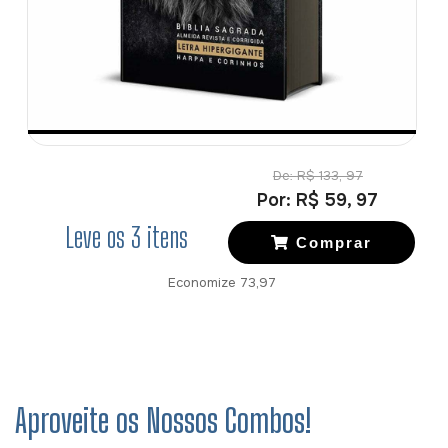
De:
R$ 133, 97
Por:
R$ 59, 97
Leve os
3
itens
Comprar
Economize
73,97
Aproveite os Nossos Combos!