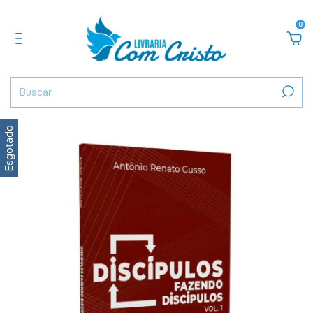
0
Esgotado