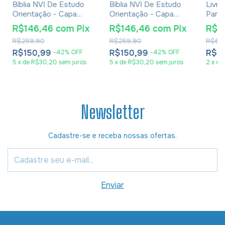
Bíblia NVI De Estudo
Bíblia NVI De Estudo
Livro
Orientação - Capa
Orientação - Capa
Parce
Luxo Red Minimal
Luxo Rose Olive
Casam
R$146,46
com
Pix
R$146,46
com
Pix
R$4
Eber
R$259,90
R$259,90
R$62
R$150,99
R$150,99
R$4
-
42
%
OFF
-
42
%
OFF
5
x
de
R$30,20
sem juros
5
x
de
R$30,20
sem juros
2
x
de
Newsletter
Cadastre-se e receba nossas ofertas.