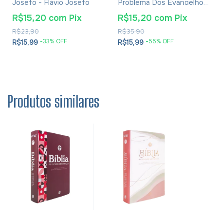
Josefo - Flávio Josefo
Problema Dos Evangelhos
E Soluções- Eusébio De
R$15,20
com
Pix
R$15,20
com
Pix
Cesareia
R$23,90
R$35,90
-
33
% OFF
-
55
% OFF
R$15,99
R$15,99
Produtos similares