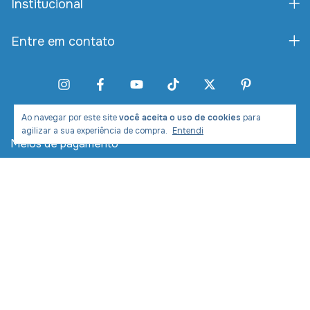
Institucional
Entre em contato
Ao navegar por este site
você aceita o uso de cookies
para
agilizar a sua experiência de compra.
Entendi
Meios de pagamento
Meios de envio
Desenvolvimento e Marketing: