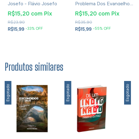
Josefo - Flávio Josefo
Problema Dos Evangelhos
E Soluções- Eusébio De
R$15,20
com
Pix
R$15,20
com
Pix
Cesareia
R$23,90
R$35,90
-
33
% OFF
-
55
% OFF
R$15,99
R$15,99
Produtos similares
Esgotado
Esgotado
Esgotado