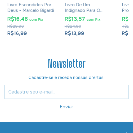
Livro Escondidos Por
Livro De Um
Livro
Deus - Marcelo Bigardi
Indignado Para O
Propó
Outro - Andre Silva
Silva
R$16,48
R$13,57
R$1
com
Pix
com
Pix
R$29,90
R$24,90
R$24
R$16,99
R$13,99
R$1
Newsletter
Cadastre-se e receba nossas ofertas.