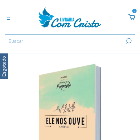
0
Esgotado