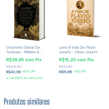
Dicionário Global De
Livro A Vida De Flávio
Teologia - William A.
Josefo - Flávio Josefo
Dyrness
R$38,95
com
Pix
R$15,20
com
Pix
R$226,90
R$23,90
-
82
% OFF
-
33
% OFF
R$40,99
R$15,99
2
x
de
R$20,50
sem juros
Produtos similares