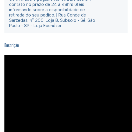
contato no prazo de 24 à 48hrs úteis
informando sobre a disponibilidade de
retirada do seu pedido. | Rua Conde de
Sarzedas, n° 200, Loja B, Subsolo - Sé, São
Paulo - SP - Loja Ebenézer
Descrição