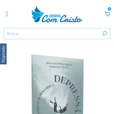
0
Esgotado