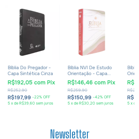
Bíblia Do Pregador -
Bíblia NVI De Estudo
Bíbli
Capa Sintética Cinza
Orientação - Capa
Orien
Luxo Rose Olive
Luxo
R$192,05
com
Pix
R$146,46
com
Pix
R$1
R$252,90
R$259,90
R$25
R$197,99
R$150,99
R$1
-
22
%
OFF
-
42
%
OFF
5
x
de
R$39,60
sem juros
5
x
de
R$30,20
sem juros
5
x
de
Newsletter