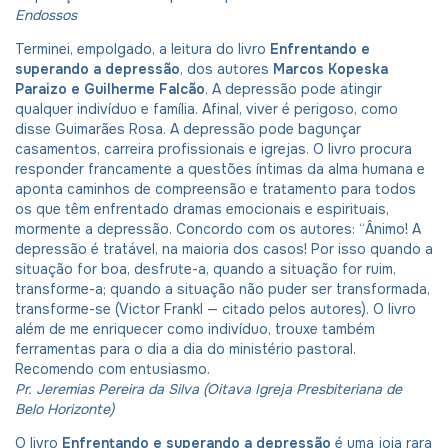
Endossos
Terminei, empolgado, a leitura do livro
Enfrentando e
superando a depressão
, dos autores
Marcos Kopeska
Paraizo e Guilherme Falcão
. A depressão pode atingir
qualquer indivíduo e família. Afinal, viver é perigoso, como
disse Guimarães Rosa. A depressão pode bagunçar
casamentos, carreira profissionais e igrejas. O livro procura
responder francamente a questões íntimas da alma humana e
aponta caminhos de compreensão e tratamento para todos
os que têm enfrentado dramas emocionais e espirituais,
mormente a depressão. Concordo com os autores: “Ânimo! A
depressão é tratável, na maioria dos casos! Por isso quando a
situação for boa, desfrute-a, quando a situação for ruim,
transforme-a; quando a situação não puder ser transformada,
transforme-se (Victor Frankl — citado pelos autores). O livro
além de me enriquecer como indivíduo, trouxe também
ferramentas para o dia a dia do ministério pastoral.
Recomendo com entusiasmo.
Pr. Jeremias Pereira da Silva (Oitava Igreja Presbiteriana de
Belo Horizonte)
O livro
Enfrentando e superando a depressão
é uma joia rara