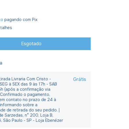
to
pagando com Pix
talhes
ja
irada Livraria Com Cristo -
Grátis
 SEG à SEX das 9 às 17h - SAB
5h (após a confirmação via
 Confirmado o pagamento,
em contato no prazo de 24 à
 informando sobre a
ade de retirada do seu pedido. |
e Sarzedas, n° 200, Loja B,
é, São Paulo - SP - Loja Ebenézer