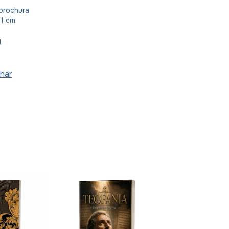
brochura
21 cm
g
har