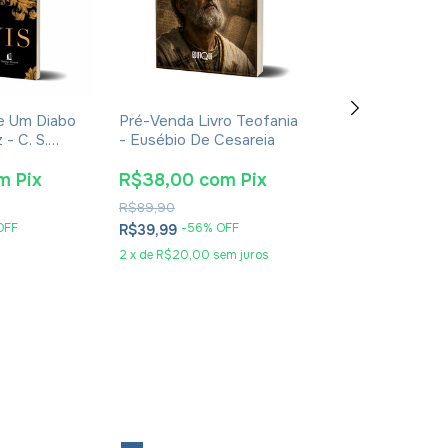
De Um Diabo
Pré-Venda Livro Teofania
Pré-Venda Liv
- C. S.
- Eusébio De Cesareia
De Aquino: Sua 
ura
Obra E Sua Épo
Eudaldo Formen
m
Pix
R$38,00
com
Pix
R$115,90
co
R$89,90
R$269,90
OFF
-
56
% OFF
-
55
% O
R$39,99
R$121,99
2
x
de
R$20,00
sem juros
5
x
de
R$24,40
se