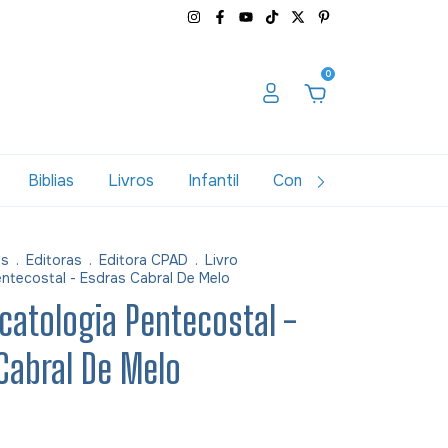
0
Biblias
Livros
Infantil
Combos
Variados
as
.
Editoras
.
Editora CPAD
.
Livro
ntecostal - Esdras Cabral De Melo
scatologia Pentecostal -
Cabral De Melo