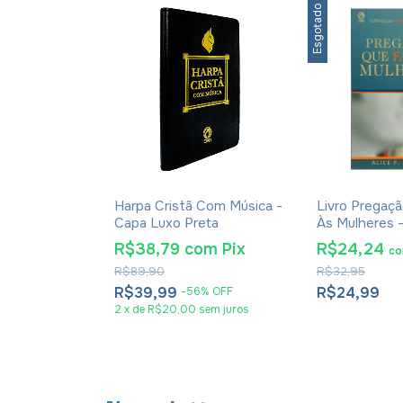
Esgotado
a Sistemática
Harpa Cristã Com Música -
Livro Pregaçã
Horton
Capa Luxo Preta
Às Mulheres - 
Mathews
om
Pix
R$38,79
com
Pix
R$24,24
c
R$89,90
R$32,95
R$39,99
R$24,99
-
56
%
OFF
em juros
2
x
de
R$20,00
sem juros