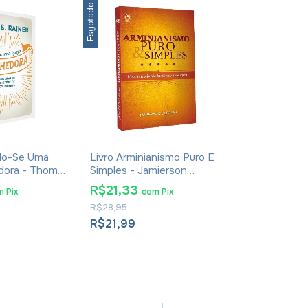
Esgotado
Esgotado
ndo-Se Uma
Livro Arminianismo Puro E
Livro Ouvind
edora - Thom
Simples - Jamierson
Tormenta - 
Oliveira
R$21,33
R$40,73
m
Pix
com
Pix
R$28,95
R$49,95
R$21,99
R$41,99
2
x
de
R$21,00