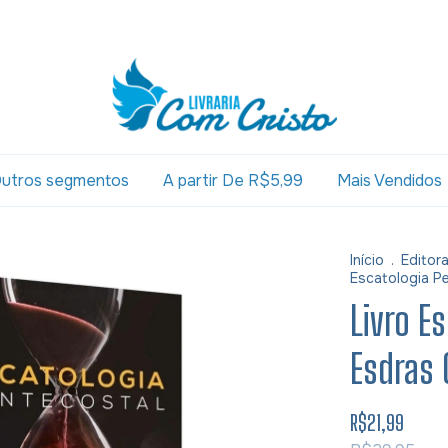
utros segmentos
A partir De R$5,99
Mais Vendidos
Início
.
Editor
Escatologia Pe
Livro E
Esdras 
R$21,99