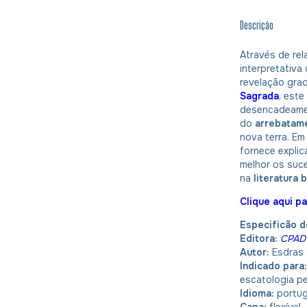
Descrição
Através de rel
interpretativa
revelação grad
Sagrada
, este
desencadeamen
do
arrebatame
nova terra. Em
fornece explic
melhor os suc
na
literatura 
Clique aqui pa
Especificão d
Editora:
CPAD
Autor:
Esdras 
Indicado para
escatologia p
Idioma:
portu
Capa:
flexível