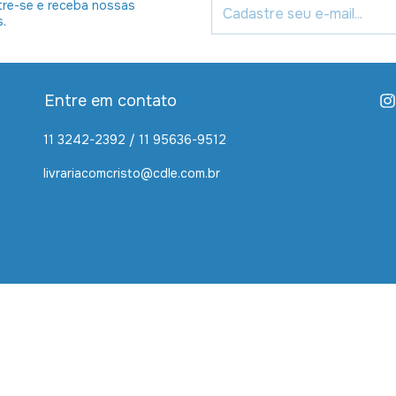
re-se e receba nossas
s.
Entre em contato
11 3242-2392 / 11 95636-9512
livrariacomcristo@cdle.com.br