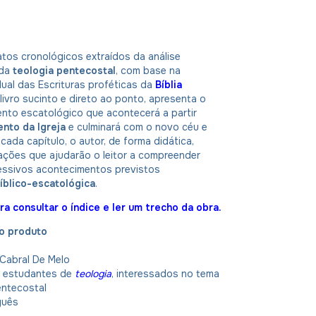
atos cronológicos extraídos da análise
 da
teologia pentecostal
, com base na
ual das Escrituras proféticas da
Bíblia
 livro sucinto e direto ao ponto, apresenta o
to escatológico que acontecerá a partir
nto da Igreja
e culminará com o novo céu e
 cada capítulo, o autor, de forma didática,
ações que ajudarão o leitor a compreender
essivos acontecimentos previstos
bíblico-escatológica
.
ra consultar o índice e ler um trecho da obra.
o produto
Cabral De Melo
:
estudantes de
teologia
, interessados no tema
entecostal
guês