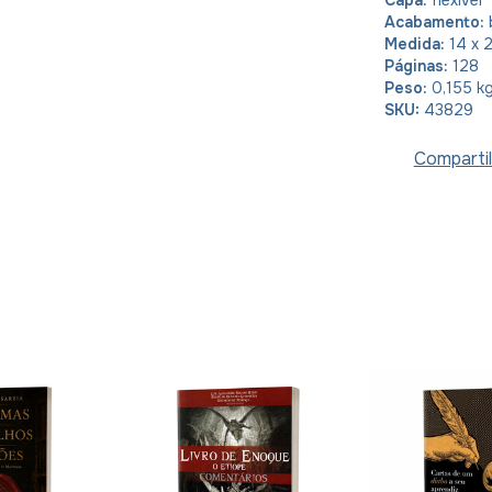
Acabamento:
Medida:
14 x 
Páginas:
128
Peso:
0,155 k
SKU:
43829
Compartil