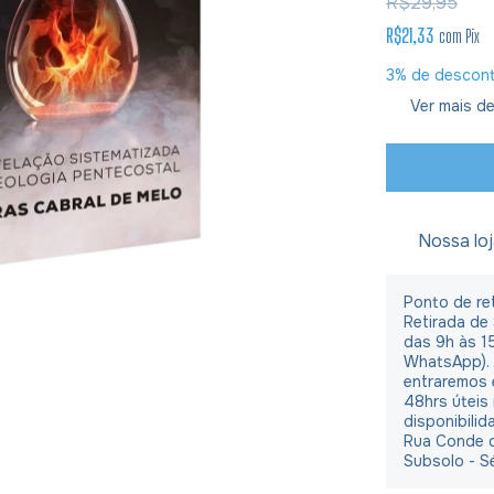
R$29,95
R$21,33
com
Pix
3% de descon
Ver mais de
Nossa lo
Ponto de ret
Retirada de
das 9h às 1
WhatsApp).
entraremos 
48hrs úteis
disponibilid
Rua Conde d
Subsolo - S