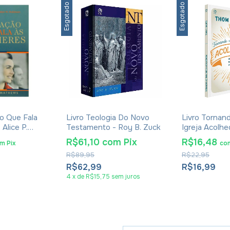
Esgotado
Esgotado
o Que Fala
Livro Teologia Do Novo
Livro Torna
Alice P.
Testamento - Roy B. Zuck
Igreja Acolh
S. Rainer
R$61,10
com
Pix
R$16,48
om
Pix
co
R$89,95
R$22,95
R$62,99
R$16,99
4
x
de
R$15,75
sem juros