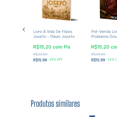
ção E A
Livro A Vida De Flávio
Pré-Venda Liv
cações Da
Josefo - Flávio Josefo
Problema Dos
rna Para A
E Soluções- 
tã - James K.
Cesareia
m
Pix
R$15,20
com
Pix
R$15,20
c
R$23,90
R$35,90
OFF
-
33
% OFF
-
55
% 
R$15,99
R$15,99
Produtos similares