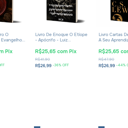
ro O
Livro De Enoque O Etíope
Livro Cartas 
 Evangelhos
- Apócrifo - Luiz
A Seu Aprendiz 
Eusébio De
Alexandre Solano Rossi
Lewis - Broch
om
Pix
R$25,65
com
Pix
R$25,65
co
R$41,90
R$47,90
OFF
-
36
% OFF
-
44
% 
R$26,99
R$26,99