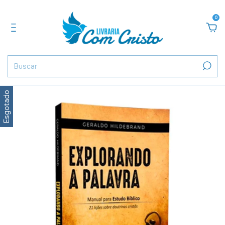
0
Esgotado