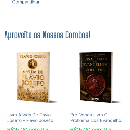
Compartilhar
Aproveite os Nossos Combos!
Livro A Vida De Flávio
Pré-Venda Livro O
Josefo - Flávio Josefo
Problema Dos Evangelhos
E Soluções- Eusébio De
R$15,20
com
Pix
R$15,20
com
Pix