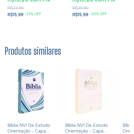
Cesareia
R$23,90
R$35,90
-
33
% OFF
-
55
% OFF
R$15,99
R$15,99
Produtos similares
Bíblia NVI De Estudo
Bíblia NVI De Estudo
Bíbli
Orientação - Capa
Orientação - Capa
Orien