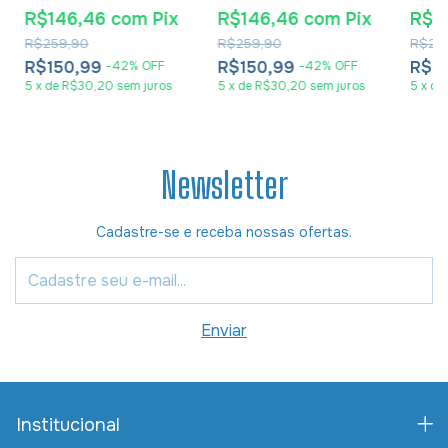
Luxo Blue Waves
Luxo Rose Gold
Luxo 
R$146,46
com
Pix
R$146,46
com
Pix
R$1
R$259,90
R$259,90
R$25
R$150,99
R$150,99
R$1
-
42
%
OFF
-
42
%
OFF
5
x
de
R$30,20
sem juros
5
x
de
R$30,20
sem juros
5
x
de
Newsletter
Cadastre-se e receba nossas ofertas.
Institucional