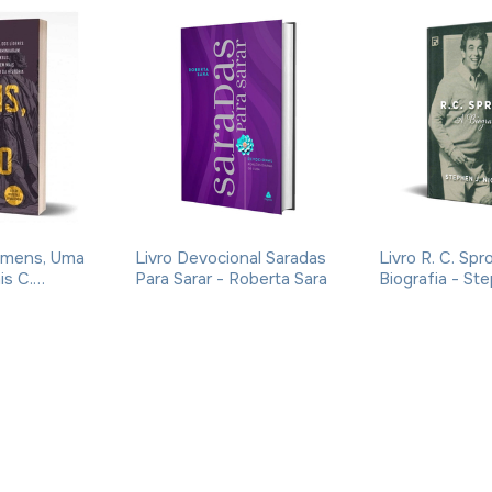
omens, Uma
Livro Devocional Saradas
Livro R. C. Spr
is C.
Para Sarar - Roberta Sara
Biografia - St
Nichols
om
Pix
R$48,45
com
Pix
R$69,35
co
R$89,90
R$129,90
OFF
-
43
% OFF
-
44
% 
R$50,99
R$72,99
m juros
3
x
de
R$17,00
sem juros
4
x
de
R$18,25
se