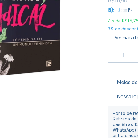
R$111,90
R$61,10
com
Pix
4
x de
R$15,7
3% de descon
Ver mais de
Meios de
Nossa lo
Ponto de ret
Retirada de
das 9h às 1
WhatsApp).
entraremos 