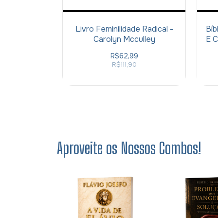
Livro Feminilidade Radical -
Bíb
Carolyn Mcculley
E C
R$62,99
R$111,90
Aproveite os Nossos Combos!