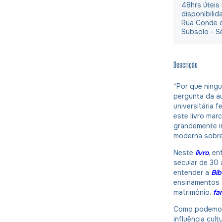
48hrs úteis
disponibilid
Rua Conde d
Subsolo - S
Descrição
“Por que ningu
pergunta da au
universitária f
este livro mar
grandemente in
moderna sobre
Neste
livro
, en
secular de 30
entender a
Bíb
ensinamentos s
matrimônio,
fam
Como podemos, 
influência cult