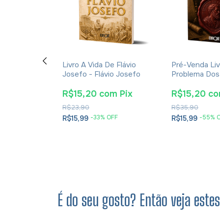
ção E A
Livro A Vida De Flávio
Pré-Venda Liv
cações Da
Josefo - Flávio Josefo
Problema Dos
rna Para A
E Soluções- 
tã - James K.
Cesareia
m
Pix
R$15,20
com
Pix
R$15,20
c
R$23,90
R$35,90
OFF
-
33
% OFF
-
55
% 
R$15,99
R$15,99
É do seu gosto? Então veja este