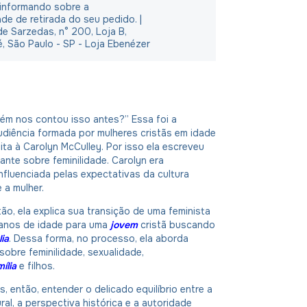
 informando sobre a
ade de retirada do seu pedido. |
e Sarzedas, n° 200, Loja B,
é, São Paulo - SP - Loja Ebenézer
ém nos contou isso antes?” Essa foi a
diência formada por mulheres cristãs em idade
eita à Carolyn McCulley. Por isso ela escreveu
cante sobre feminilidade. Carolyn era
fluenciada pelas expectativas da cultura
 a mulher.
tão, ela explica sua transição de uma feminista
 anos de idade para uma
jovem
cristã buscando
lia
. Dessa forma, no processo, ela aborda
obre feminilidade, sexualidade,
ília
e filhos.
então, entender o delicado equilíbrio entre a
ural, a perspectiva histórica e a autoridade