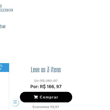
g
1323909
har
3
%
Leve os
3
itens
F
De:
R$ 280, 97
Por:
R$ 166, 97
Comprar
Economize
113,97