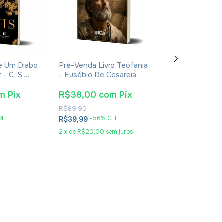
De Um Diabo
Pré-Venda Livro Teofania
Pré-Venda Liv
- C. S.
- Eusébio De Cesareia
De Aquino: Sua 
ura
Obra E Sua Épo
Eudaldo Formen
m
Pix
R$38,00
com
Pix
R$115,90
co
R$89,90
R$269,90
OFF
-
56
% OFF
-
55
% O
R$39,99
R$121,99
2
x
de
R$20,00
sem juros
5
x
de
R$24,40
se