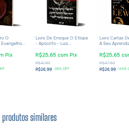
ro O
Livro De Enoque O Etíope
Livro Cartas 
 Evangelhos
- Apócrifo - Luiz
A Seu Aprendiz 
Eusébio De
Alexandre Solano Rossi
Lewis - Broch
om
Pix
R$25,65
com
Pix
R$25,65
co
R$41,90
R$47,90
OFF
-
36
% OFF
-
44
% 
R$26,99
R$26,99
s produtos similares