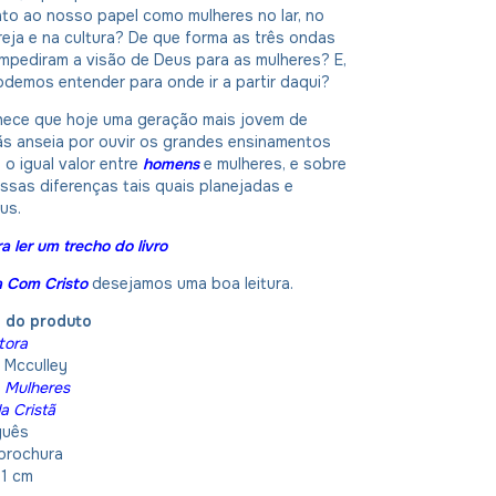
nto ao nosso papel como mulheres no lar, no
greja e na cultura? De que forma as três ondas
mpediram a visão de Deus para as mulheres? E,
odemos entender para onde ir a partir daqui?
hece que hoje uma geração mais jovem de
ãs anseia por ouvir os grandes ensinamentos
 o igual valor entre
homens
e mulheres, e sobre
ssas diferenças tais quais planejadas e
us.
a ler um trecho do livro
ia Com Cristo
desejamos uma boa leitura.
o do produto
itora
 Mcculley
:
Mulheres
a Cristã
guês
brochura
21 cm