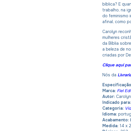
bíblica? E qua
trabalho, na i
do feminismo i
afinal, como p
Carolyn recon
mulheres crist
da Bíblia sobre
a beleza de no
criadas por De
Clique aqui par
Nós da
Livrar
Especificaçã
Marca:
Fiel Ed
Autor:
Carolyn
Indicado para
Categoria:
Vid
Idioma:
portu
Acabamento:
Medida:
14 x 