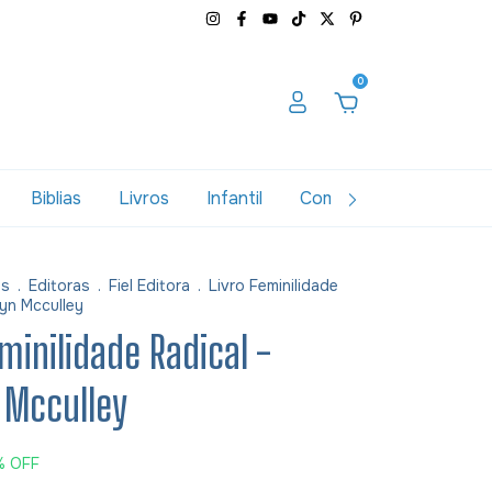
0
Biblias
Livros
Infantil
Combos
Variados
as
.
Editoras
.
Fiel Editora
.
Livro Feminilidade
lyn Mcculley
eminilidade Radical -
 Mcculley
%
OFF