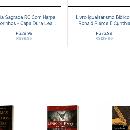
lia Sagrada RC Com Harpa
Livro Igualitarismo Bíblico
orinhos - Capa Dura Leão
Ronald Pierce E Cynthi
Rei Dos Reis
Westfall
R$29,99
R$73,99
R$38,95
R$129,90