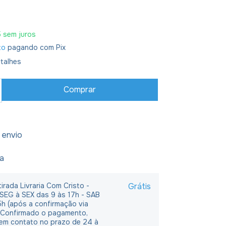
5
sem juros
to
pagando com Pix
talhes
 envio
ja
irada Livraria Com Cristo -
Grátis
 SEG à SEX das 9 às 17h - SAB
5h (após a confirmação via
 Confirmado o pagamento,
em contato no prazo de 24 à