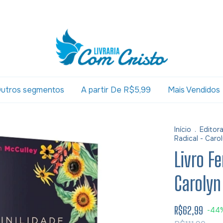
utros segmentos
A partir De R$5,99
Mais Vendidos
Início
.
Editor
Radical - Caro
Livro F
Carolyn
R$62,99
-
44