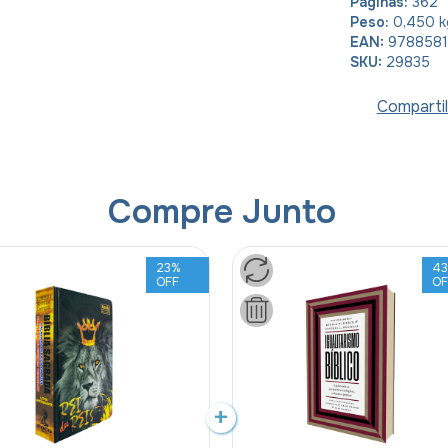
Páginas:
362
Peso:
0,450 k
EAN:
978858
SKU:
29835
Compartil
Compre Junto
23
%
4
OFF
OF