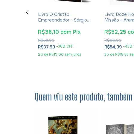
em Se
Livro O Cristão
Livro Doze H
utras
Empreendedor - Sérgio
Missão - Aram
ilio Garofalo
Paschoal
Debarros
m
Pix
R$36,10
com
Pix
R$52,25
c
R$58,90
R$96,90
OFF
-
36
% OFF
-
43
% 
R$37,99
R$54,99
2
x
de
R$19,00
sem juros
3
x
de
R$18,33
se
Quem viu este produto, também 