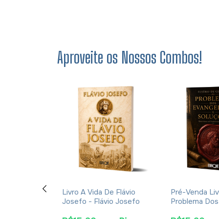
Aproveite os Nossos Combos!
ção E A
Livro A Vida De Flávio
Pré-Venda Liv
cações Da
Josefo - Flávio Josefo
Problema Dos
rna Para A
E Soluções- 