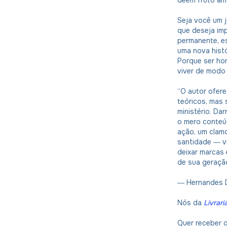
deem fruto am
Seja você um 
que deseja im
permanente, es
uma nova histó
Porque ser ho
viver de modo
“O autor ofer
teóricos, mas 
ministério. Da
o mero conteúd
ação, um clamo
santidade ― v
deixar marcas 
de sua geração
― Hernandes 
Nós da
Livrari
Quer receber 