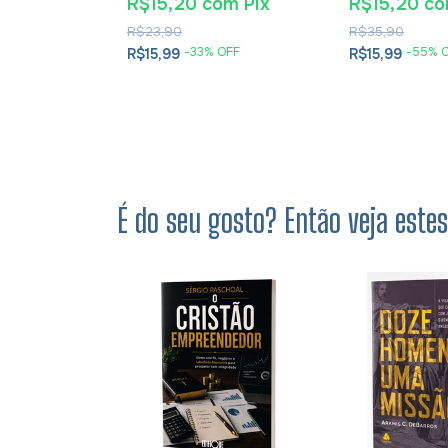
tã - James K.
Cesareia
m
Pix
R$15,20
com
Pix
R$15,20
c
R$23,90
R$35,90
OFF
-
33
% OFF
-
55
% 
R$15,99
R$15,99
É do seu gosto? Então veja este