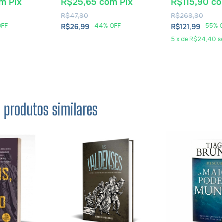
Eudaldo Forme
om
Pix
R$25,65
com
Pix
R$115,90
c
R$47,90
R$269,90
OFF
-
44
% OFF
-
55
% 
R$26,99
R$121,99
5
x
de
R$24,40
s
s produtos similares