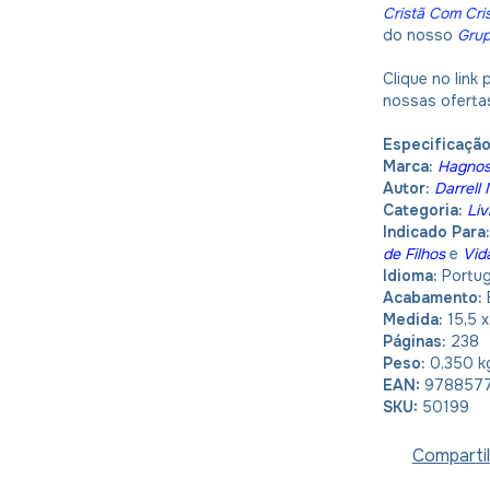
Cristã Com Cri
do nosso
Gru
Clique no link
nossas oferta
Especificaçã
Marca:
Hagno
Autor:
Darrell
Categoria:
Liv
Indicado Para
de Filhos
e
Vid
Idioma:
Portu
Acabamento:
Medida:
15,5 
Páginas:
238
Peso:
0,350 k
EAN:
978857
SKU:
50199
Compartil