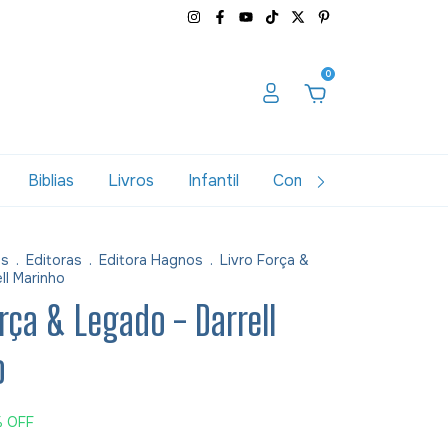
0
Biblias
Livros
Infantil
Combos
Variados
as
.
Editoras
.
Editora Hagnos
.
Livro Força &
ll Marinho
orça & Legado - Darrell
o
%
OFF