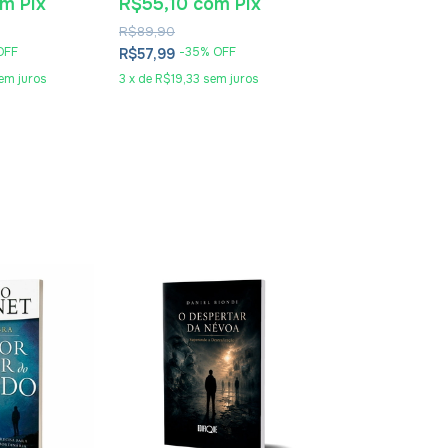
nt Giralt
om
Pix
R$55,10
com
Pix
R$25,65
co
R$89,90
R$41,90
OFF
-
35
% OFF
-
36
% O
R$57,99
R$26,99
em juros
3
x
de
R$19,33
sem juros