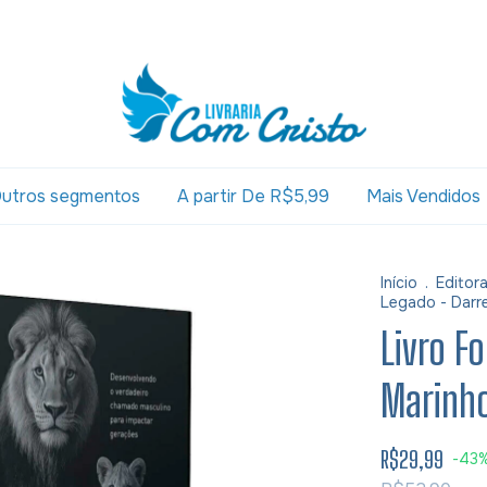
utros segmentos
A partir De R$5,99
Mais Vendidos
Início
.
Editor
Legado - Darre
Livro F
Marinh
R$29,99
-
43