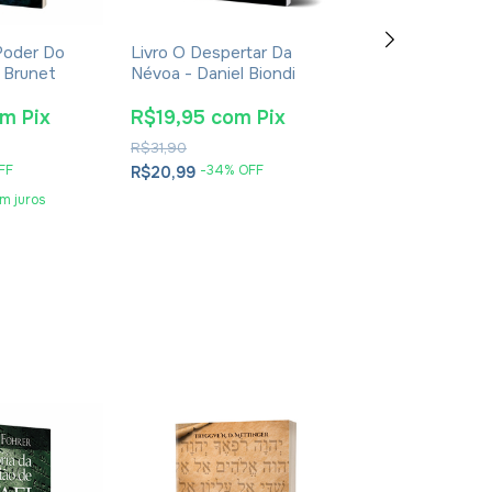
 Poder Do
Livro O Despertar Da
Livro Devocion
 Brunet
Névoa - Daniel Biondi
Para Sarar - Ro
om
Pix
R$19,95
com
Pix
R$48,45
co
R$31,90
R$89,90
FF
-
34
% OFF
-
43
% O
R$20,99
R$50,99
m juros
3
x
de
R$17,00
sem