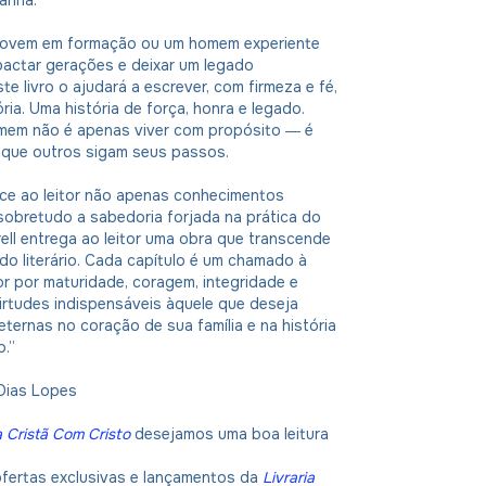
anhã.
jovem em formação ou um homem experiente
pactar gerações e deixar um legado
te livro o ajudará a escrever, com firmeza e fé,
ria. Uma história de força, honra e legado.
mem não é apenas viver com propósito ― é
 que outros sigam seus passos.
ece ao leitor não apenas conhecimentos
sobretudo a sabedoria forjada na prática do
rrell entrega ao leitor uma obra que transcende
o literário. Cada capítulo é um chamado à
r por maturidade, coragem, integridade e
irtudes indispensáveis àquele que deseja
eternas no coração de sua família e na história
.”
Dias Lopes
a Cristã Com Cristo
desejamos uma boa leitura
ofertas exclusivas e lançamentos da
Livraria