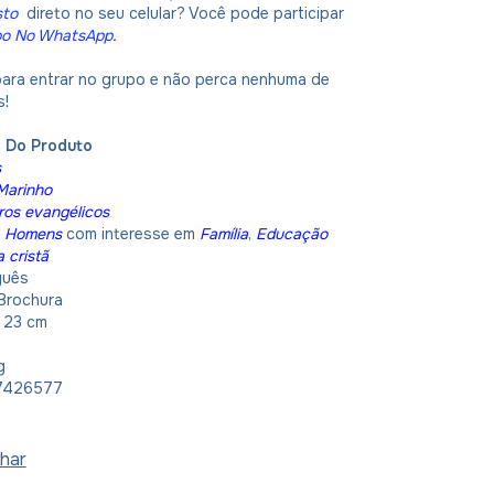
sto
direto no seu celular? Você pode participar
po No WhatsApp
.
 para entrar no grupo e não perca nenhuma de
s!
o Do Produto
s
 Marinho
ros evangélicos
:
Homens
com interesse em
Família
,
Educação
a cristã
guês
Brochura
x 23 cm
g
7426577
har