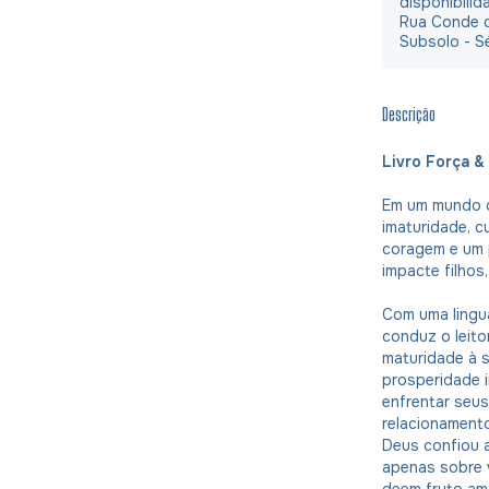
disponibilid
Rua Conde d
Subsolo - S
Descrição
Livro Força &
Em um mundo o
imaturidade, c
coragem e um p
impacte filhos
Com uma lingua
conduz o leito
maturidade à 
prosperidade i
enfrentar seus
relacionamento
Deus confiou a
apenas sobre 