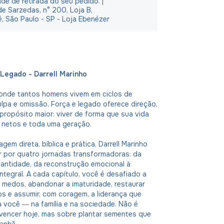
ade de retirada do seu pedido. |
e Sarzedas, n° 200, Loja B,
é, São Paulo - SP - Loja Ebenézer
 Legado - Darrell Marinho
nde tantos homens vivem em ciclos de
ulpa e omissão, Força e legado oferece direção,
ropósito maior: viver de forma que sua vida
, netos e toda uma geração.
gem direta, bíblica e prática, Darrell Marinho
r por quatro jornadas transformadoras: da
santidade, da reconstrução emocional à
ntegral. A cada capítulo, você é desafiado a
 medos, abandonar a imaturidade, restaurar
s e assumir, com coragem, a liderança que
 você ― na família e na sociedade. Não é
vencer hoje, mas sobre plantar sementes que