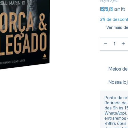
R$52,90
R$29,09
com
Pix
3% de descon
Ver mais de
Meios de
Nossa lo
Ponto de ret
Retirada de
das 9h às 1
WhatsApp).
entraremos 
48hrs úteis