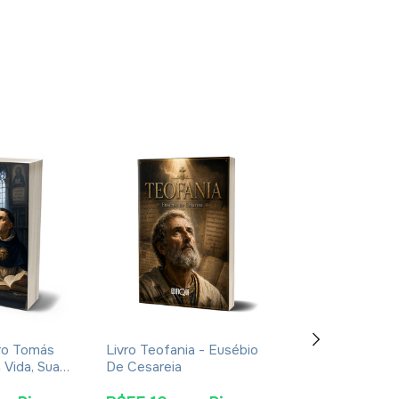
ro Tomás
Livro Teofania - Eusébio
Livro De Enoqu
 Vida, Sua
De Cesareia
- Apócrifo - Lu
oca -
Alexandre Sola