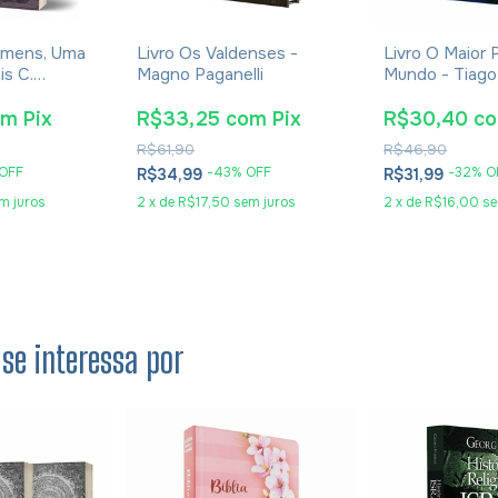
omens, Uma
Livro Os Valdenses -
Livro O Maior
is C.
Magno Paganelli
Mundo - Tiago
om
Pix
R$33,25
com
Pix
R$30,40
c
R$61,90
R$46,90
OFF
-
43
% OFF
-
32
% O
R$34,99
R$31,99
m juros
2
x
de
R$17,50
sem juros
2
x
de
R$16,00
se
se interessa por