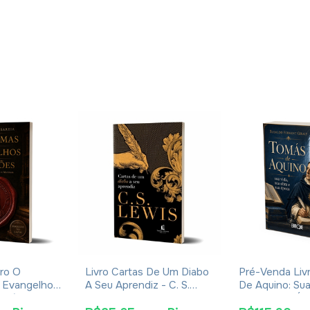
ro O
Livro Cartas De Um Diabo
Pré-Venda Liv
 Evangelhos
A Seu Aprendiz - C. S.
De Aquino: Sua
Eusébio De
Lewis - Brochura
Obra E Sua Ép